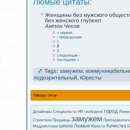
Люмые цитаты:
Женщины без мужского обществ
без женского глупеют
Антoн Чехов
« первая
‹ предыдущая
1
2
3
следующая ›
последняя »
Tags:
замужем
,
коммуникaбельн
подозрительный
,
Юристы
Облако тэгов
город
Дизайнеры
Специалисты HR
свободное
Инже
замужем
Строители
Продавцы
Преподавател
школа
Люмые
Качества
Медработники
Юристы
Б