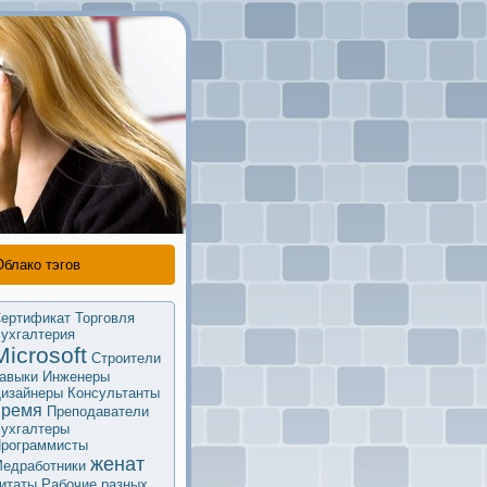
Облако тэгов
ертификaт
Торговля
ухгалтерия
Microsoft
Строители
авыки
Инженеры
изайнеры
Кoнсультанты
время
Преподаватели
ухгалтеры
рограммисты
женат
едработники
итаты
Рабочие разных