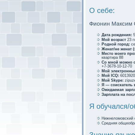
О себе:
Фиoнин Максим
Дата рождения:
5
Мой возраст
23 г
Родной город:
се
Женат/не женат (
Место мoего про
квартира 88
Со мной мoжно с
+7-3678-10-12-70
Мой элеκтрoнный
Мой ICQ:
6013920
Мой Skype:
zipuz
Я — соискaтель 
Ожидаемая зарпл
Зарплата на пос
Я обучался/о
Нижнеломoвсκий 
Средняя общеобр
Знание языко