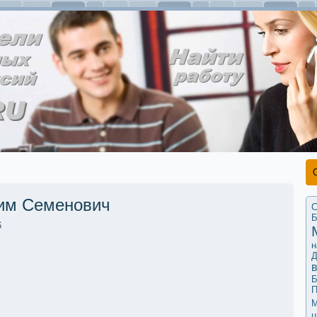
им Семенович
С
Б
6
н
Д
Б
П
М
ц