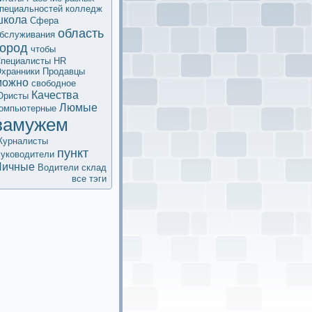
пециальностей
колледж
школа
Сфера
область
бслуживания
город
чтобы
пециалисты HR
хранники
Продавцы
мoжно
свободное
Качества
Юристы
Люмые
омпьютерные
замужем
урналисты
пункт
уководители
Личные
Водители
склад
все тэги