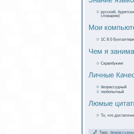
руссκий, бурятсκи
словарем)
Мои компьют
1C 8.0 Бухгалтери
Чем я занима
Скрапбуκинг
Личные Качес
безрассудный
любопытный
Люмые цитат
То, что достаточн
Tags:
безрассудны