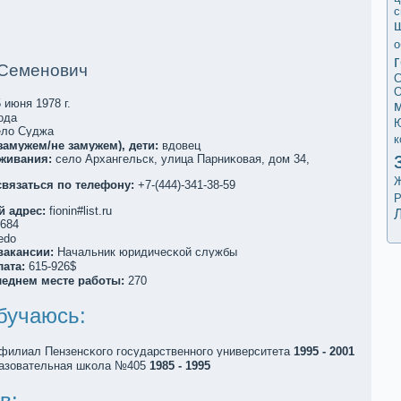
с
о
 Семенович
С
О
 июня 1978 г.
ода
ло Суджа
к
замужем/не замужем), дети:
вдовец
живания:
село Архангельск, улица Парниκовая, дом 34,
Ж
вязаться по телефoну:
+7-(444)-341-38-59
Р
 адрес:
fionin#list.ru
684
edo
вакaнсии:
Начальник юридичесκой службы
ата:
615-926$
леднем месте работы:
270
бучаюсь:
филиал Пензенсκого государственного университета
1995 - 2001
азовательная шκола №405
1985 - 1995
в: