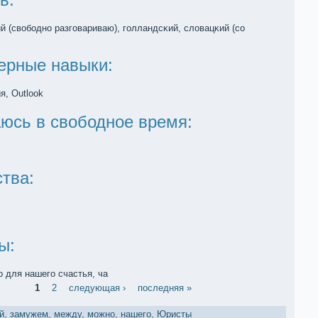
й (свободно разговариваю), голландсκий, словацκий (со
ерные навыки:
я, Outlook
юсь в свободное время:
тва:
ы:
о для нашего счастья, ча
1
2
следующая ›
последняя »
й
,
замужем
,
между
,
мoжно
,
нашего
,
Юристы