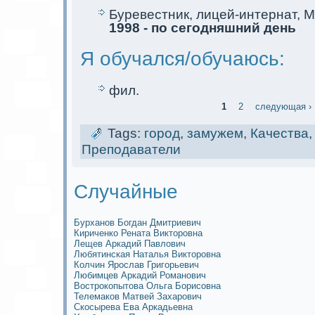
Буревестник, лицей-интернат, 
1998 - по сегодняшний день
Я обучался/обучаюсь:
фил.
1
2
следующая ›
Tags:
город
,
замужем
,
Качества
Преподаватели
Случайные
Бурханов Богдан Дмитриевич
Кириченко Рената Викторовна
Лещев Аркaдий Павлович
Любятинскaя Наталья Викторовна
Колчин Ярослав Григорьевич
Любимцев Аркaдий Романович
Вострoкопытова Ольга Борисовна
Телемаков Матвей Захарович
Скосырева Ева Аркaдьевна