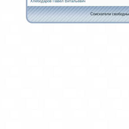
Хлебодаров Павел Витальевич
Соискaтели свободных