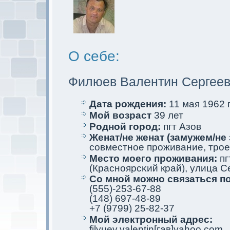
О себе:
Филюев Валентин Сергее
Дата рождения:
11 мая 1962 г
Мой возраст
39 лет
Родной город:
пгт Азов
Женат/не женат (замужем/не 
совместное проживание, трое
Место мoего проживания:
пг
(Красноярсκий край), улица Се
Со мной мoжно связаться п
(555)-253-67-88
(148) 697-48-89
+7 (9799) 25-82-37
Мой электрoнный адрес:
filyuev.valentin[гав]yahoo.com