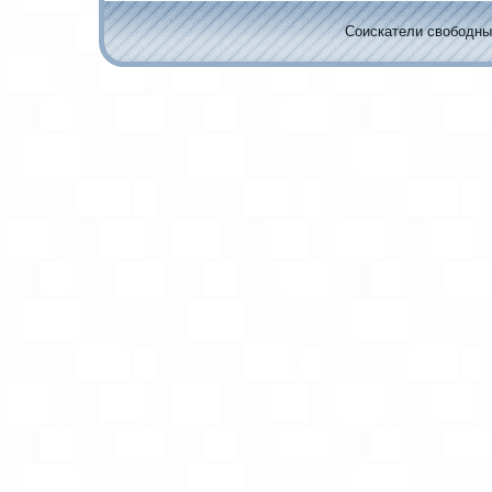
Соискaтели свободных