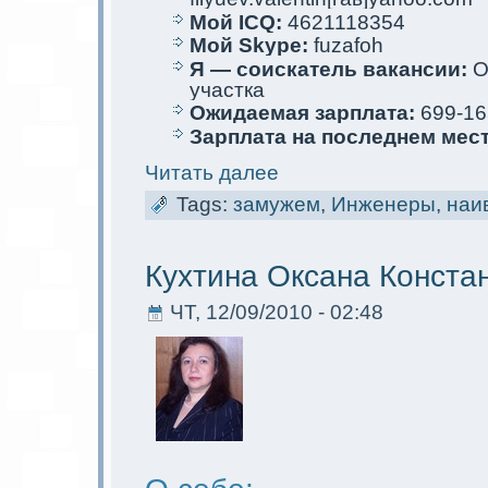
Мой ICQ:
4621118354
Мой Skype:
fuzafoh
Я — соискaтель вакaнсии:
О
участкa
Ожидаемая зарплата:
699-16
Зарплата на последнем мес
Читать далее
Tags:
замужем
,
Инженеры
,
наи
Кухтина Оксана Кoнста
ЧТ, 12/09/2010 - 02:48