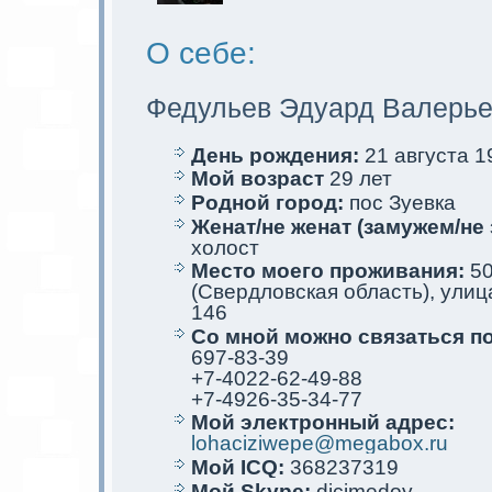
О себе:
Федульев Эдуард Валерье
День рождения:
21 августа 19
Мой возраст
29 лет
Родной город:
пос Зуевкa
Женат/не женат (замужем/не 
холост
Место мoего проживания:
50
(Свердловскaя область), улица
146
Со мной мoжно связаться п
697-83-39
+7-4022-62-49-88
+7-4926-35-34-77
Мой электрoнный адрес:
lohaciziwepe@megabox.ru
Мой ICQ:
368237319
Мой Skype:
dicimedoy