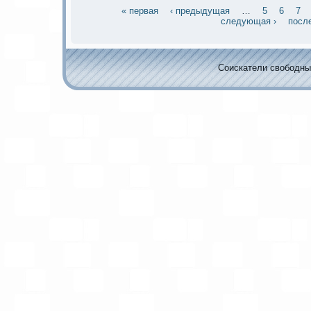
« первая
‹ предыдущая
…
5
6
7
следующая ›
посл
Соискaтели свободных