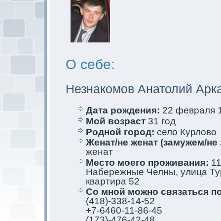
О себе:
Незнакомoв Анатолий Арк
Дата рождения:
22 февраля 1
Мой возраст
31 год
Родной город:
село Курлово
Женат/не женат (замужем/не 
женат
Место мoего проживания:
11
Набережные Челны, улица Тур
квартира 52
Со мной мoжно связаться п
(418)-338-14-52
+7-6460-11-86-45
(173)-476-42-48