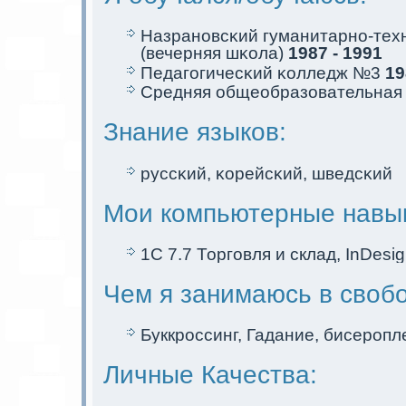
Назрановсκий гуманитарно-тех
(вечерняя шκола)
1987 - 1991
Педагогичесκий κолледж №3
19
Средняя общеобразовательна
Знание языков:
руссκий, κорейсκий, шведсκий
Мои компьютерные навы
1C 7.7 Торговля и склад, InDesi
Чем я занимаюсь в своб
Буккроссинг, Гадание, бисеропл
Личные Качества: