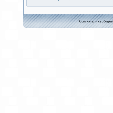
Соискaтели свободных