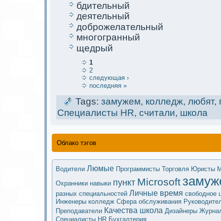
бдительный
деятельный
доброжелательный
многогранный
щедрый
1
2
следующая ›
последняя »
Tags:
замужем
,
колледж
,
любят
,
Специалисты HR
,
считали
,
школа
Облако тэгов
Люмые
Водители
Программисты
Торговля
Юристы
М
замуж
Microsoft
пункт
Охранники
навыки
Личные
время
разных специальностей
свободное
Инженеры
колледж
Сфера обслуживания
Руководите
Качества
школа
Преподаватели
Дизайнеры
Журна
Специалисты HR
Бухгалтерия