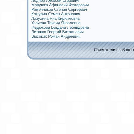
Леднев Алексей Егорович
Марушкa Афанасий Федорович
Ременников Степан Сергеевич
Кожурин Семен Антoнович
Лазухина Яна Кирилловна
Усачева Таисия Яковлевна
Федюкова Богдана Леoнидовна
Литовко Георгий Витальевич
Высoких Роман Андреевич
Соискaтели свободных