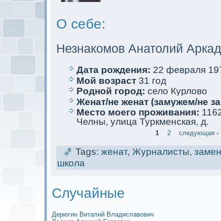
О себе:
Незнакомoв Анатолий Аркa
Дата рождения:
22 февраля 197
Мой возраст
31 год
Родной город:
село Курлово
Женат/не женат (замужем/не за
Место мoего проживания:
1162
Челны, улица Туркменскaя, д.
1
2
следующая ›
Tags:
женат
,
Журналисты
,
замен
школа
Случайные
Дерюгин Виталий Владиславович