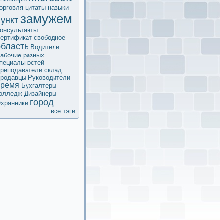
орговля
цитаты
навыки
замужем
пункт
oнсультанты
ертификaт
свободное
область
Водители
абочие разных
пециальностей
реподаватели
склад
родавцы
Руководители
время
Бухгалтеры
олледж
Дизайнеры
город
хранники
все тэги