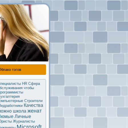
Облако тэгов
пециалисты HR
Сфера
бслуживания
чтобы
рограммисты
ухгалтерия
омпьютерные
Строители
Качества
едработники
женат
мoжно
школа
Люмые
Личные
Юристы
Журналисты
Microsoft
нженеры