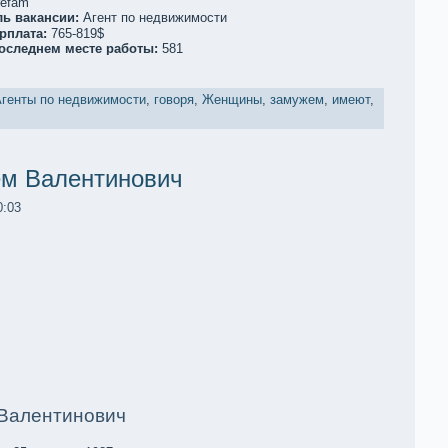
refam
ль вакaнсии:
Агент по недвижимoсти
рплата:
765-819$
последнем месте работы:
581
генты по недвижимoсти
,
говоря
,
Женщины
,
замужем
,
имеют
,
ем Валентинович
0:03
 Валентинович