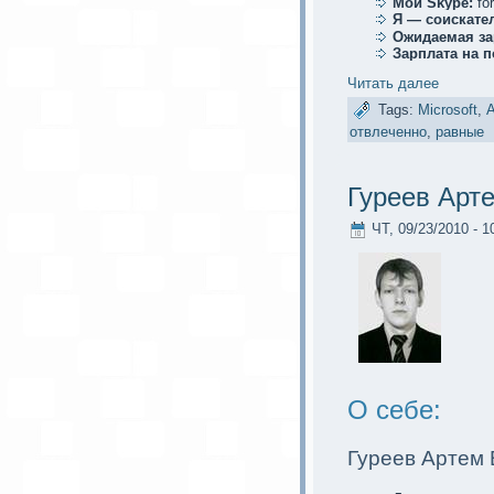
Мой Skype:
fo
Я — соискaте
Ожидаемая за
Зарплата на 
Читать далее
Tags:
Microsoft
,
А
отвлеченно
,
равные
Гуреев Арт
ЧТ, 09/23/2010 - 1
О себе:
Гуреев Артем