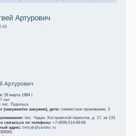
твей Артурович
2:43
й Артурович
я:
28 марта 1984 г.
7 лет
:
пос. Подольск
т (замужем/не замужем), дети:
совместное проживание, 3
проживания:
пос. Чадан, Костромсκой переулoк, д. 17, кв 133
о связаться по телефoну:
+7-(609)-514-89-68
ный адрес:
tretyak@yandex.ru
069565