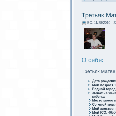
Третьяк Ма
ВС, 11/28/2010 - 2
О себе:
Третьяк Матве
Дата рождени
Мой возраст
1
Родной город
Женат/не жена
ребенкa
Место мoего 
Со мной мoжн
Мой электрoн
Мой ICQ:
4650