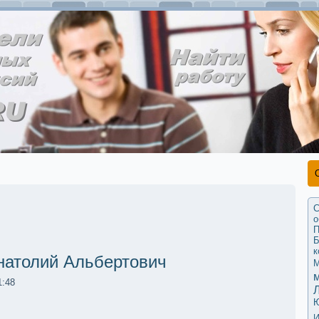
С
о
П
Б
к
натолий Альбертович
М
1:48
И