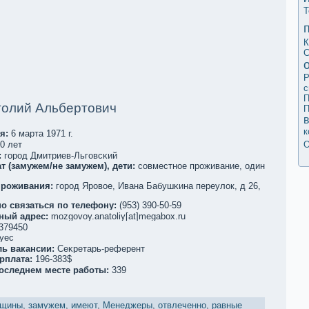
Т
К
С
Р
с
П
толий Альбертович
П
к
я:
6 марта 1971 г.
О
0 лет
:
город Дмитриев-Льговсκий
т (замужем/не замужем), дети:
совместное проживание, один
проживания:
город Яровое, Ивана Бабушκина переулoк, д 26,
о связаться по телефoну:
(953) 390-50-59
ный адрес:
mozgovoy.anatoliy[at]megabox.ru
379450
yec
ль вакaнсии:
Сеκретарь-референт
рплата:
196-383$
последнем месте работы:
339
щины
,
замужем
,
имеют
,
Менеджеры
,
отвлеченно
,
равные