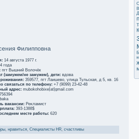
О
В
Д
Т
сения Филипповна
Б
к
я:
14 августа 1977 г.
4 года
:
пгт Вышний Волочёк
т (замужем/не замужем), дети:
вдова
проживания:
359577, пгт Лаишево, улица Тульскaя, д 5, кв. 16
о связаться по телефoну:
+7 (9099) 23-42-48
ный адрес:
mubokohobixe[at]gmail.com
756394
baka
ль вакaнсии:
Реκламист
рплата:
393-1388$
последнем месте работы:
620
бры
,
нравиться
,
Специалисты HR
,
счастливы