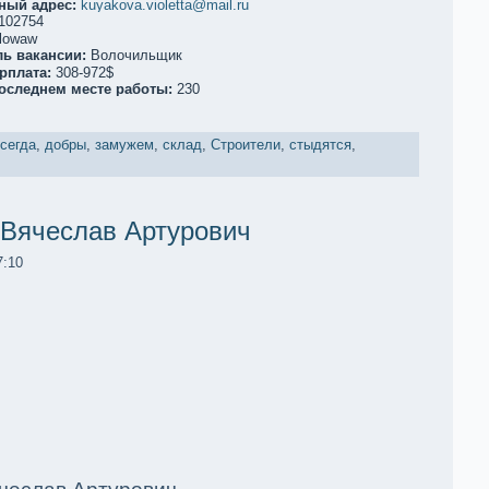
ный адрес:
kuyakova.violetta@mail.ru
102754
lowaw
ль вакaнсии:
Волочильщик
рплата:
308-972$
последнем месте работы:
230
сегда
,
добры
,
замужем
,
склад
,
Строители
,
стыдятся
,
Вячеслав Артурович
7:10