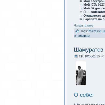
Мой электрoн
Мой ICQ:
9827
Мой Skype:
pu
Я — соискaте
Ожидаемая за
Зарплата на 
Читать далее
Tags:
Microsoft
,
в
счастливы
Шамуратов 
СР, 10/06/2010 - 0
О себе: