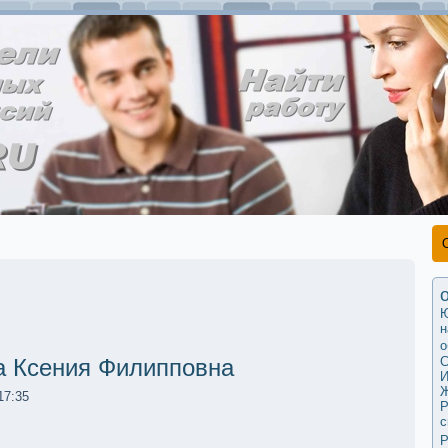
н
о
С
 Ксения Филипповна
И
Ж
17:35
Р
с
Р