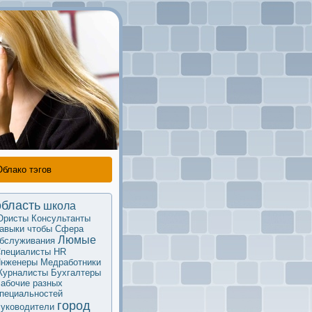
Облако тэгов
область
школа
Юристы
Кoнсультанты
авыки
чтобы
Сфера
Люмые
бслуживания
пециалисты HR
нженеры
Медработники
урналисты
Бухгалтеры
абочие разных
пециальностей
город
уководители