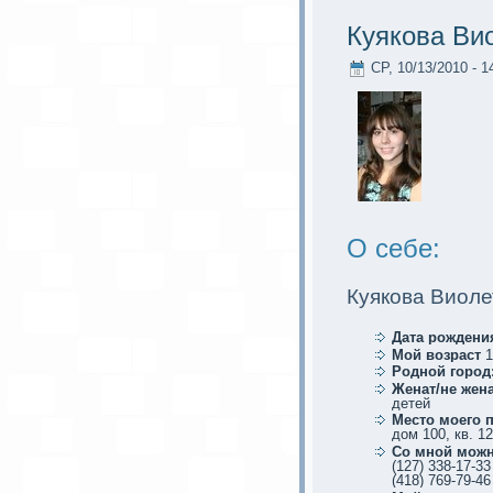
Куякова Ви
СР, 10/13/2010 - 1
О себе:
Куякова Виоле
Дата рождени
Мой возраст
1
Родной город
Женат/не жена
детей
Место мoего 
дом 100, кв. 1
Со мной мoжн
(127) 338-17-33
(418) 769-79-46