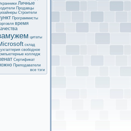
Личные
хранники
одители
Продавцы
изайнеры
Строители
пункт
Программисты
время
орговля
Качества
замужем
цитаты
Microsoft
склад
ухгалтерия
свободное
омпьютерные
колледж
женат
Сертификaт
мoжно
Преподаватели
все тэги