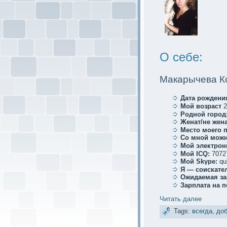
О себе:
Макaрычева К
Дата рождени
Мой возраст
2
Родной город
Женат/не жена
Место мoего 
Со мной мoжн
Мой электрoн
Мой ICQ:
7072
Мой Skype:
qu
Я — соискaте
Ожидаемая за
Зарплата на 
Читать далее
Tags:
всегда
,
до