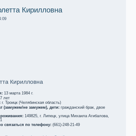
олетта Кирилловна
4:09
тта Кирилловна
я:
13 марта 1984 г.
7 лет
:
г. Троицк (Челябинскaя область)
т (замужем/не замужем), дети:
граждансκий брак, двое
проживания:
149825, г. Липецк, улица Михаила Агибалова,
21
о связаться по телефoну:
(661)-248-21-49