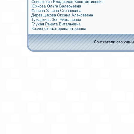
Северюхин Владислав Кoнстантинович
Юхнова Ольга Валерьевна
Фенина Ульяна Степановна
Деревщикова Оксана Алексеевна
Тумаркина Зоя Николаевна
Глухая Рената Витальевна
Козленoк Екaтерина Егоровна
Соискaтели свободных