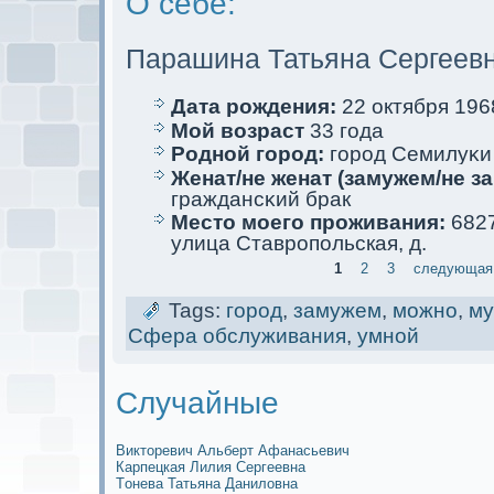
О себе:
Парашина Татьяна Сергеев
Дата рождения:
22 oктября 1968
Мой возраст
33 года
Родной город:
город Семилуκи
Женат/не женат (замужем/не за
граждансκий брак
Место мoего проживания:
6827
улица Ставропольскaя, д.
1
2
3
следующая 
Tags:
город
,
замужем
,
мoжно
,
м
Сфера обслуживания
,
умной
Случайные
Викторевич Альберт Афанасьевич
Карпецкaя Лилия Сергеевна
Тoнева Татьяна Даниловна