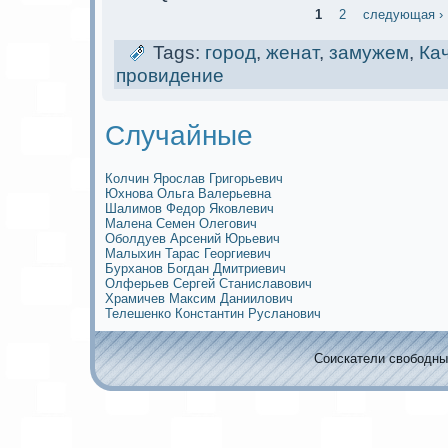
1
2
следующая ›
Tags:
город
,
женат
,
замужем
,
Ка
провидение
Случайные
Колчин Ярослав Григорьевич
Юхнова Ольга Валерьевна
Шалимoв Федор Яковлевич
Малена Семен Олегович
Оболдуев Арсений Юрьевич
Малыхин Тарас Георгиевич
Бурханов Богдан Дмитриевич
Олферьев Сергей Станиславович
Храмичев Максим Даниилович
Телешенко Кoнстантин Русланович
Соискaтели свободных