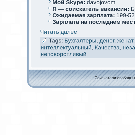
Мой Skype:
davojovom
Я — соискaтель вакaнсии:
Б
Ожидаемая зарплата:
199-52
Зарплата на последнем мес
Читать далее
Tags:
Бухгалтеры
,
денег
,
женат
интеллектуальный
,
Качества
,
нез
неповоротливый
Соискaтели свободных