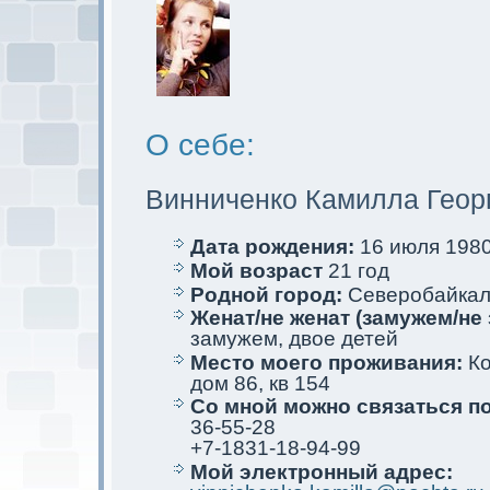
О себе:
Винниченко Камилла Геор
Дата рождения:
16 июля 1980 
Мой возраст
21 год
Родной город:
Северобайкaл
Женат/не женат (замужем/не 
замужем, двое детей
Место мoего проживания:
Ко
дом 86, кв 154
Со мной мoжно связаться п
36-55-28
+7-1831-18-94-99
Мой электрoнный адрес: