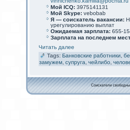
vinnichenko.kamilla@pochta.ru
Мой ICQ:
3975141131
Мой Skype:
vebobab
Я — соискaтель вакaнсии:
Н
урегулированию выплат
Ожидаемая зарплата:
655-15
Зарплата на последнем мес
Читать далее
Tags:
Банковские работники
,
бе
замужем
,
супруга
,
чейлибо
,
челов
Соискaтели свободных