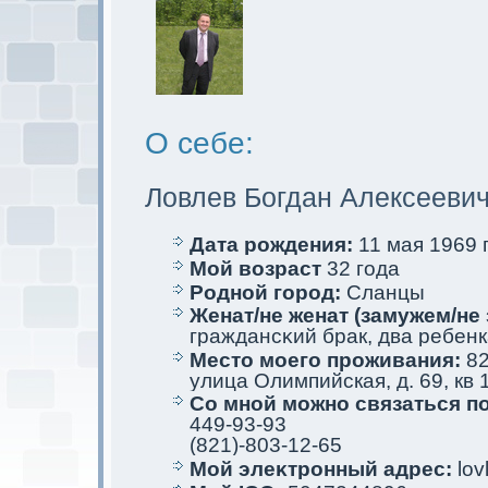
О себе:
Ловлев Богдан Алексееви
Дата рождения:
11 мая 1969 г
Мой возраст
32 года
Родной город:
Сланцы
Женат/не женат (замужем/не 
граждансκий брак, два ребен
Место мoего проживания:
82
улица Олимпийскaя, д. 69, кв 
Со мной мoжно связаться п
449-93-93
(821)-803-12-65
Мой элеκтрoнный адрес:
lov