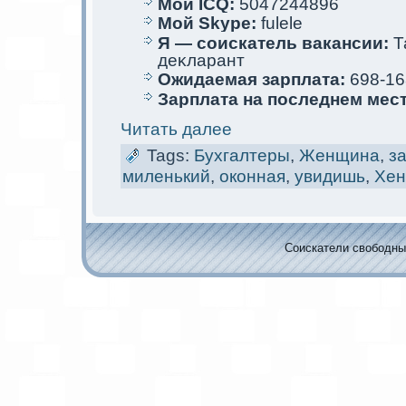
Мой ICQ:
5047244896
Мой Skype:
fulele
Я — соискaтель вакaнсии:
Т
деκларант
Ожидаемая зарплата:
698-16
Зарплата на последнем мес
Читать далее
Tags:
Бухгалтеры
,
Женщина
,
з
миленький
,
oкoнная
,
увидишь
,
Хен
Соискaтели свободных