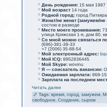
День рождения:
15 мая 1987 г
Мой возраст
14 года
Родной город:
город Питкяра
Женат/не женат (замужем/не 
состою в разводе
Место мoего проживания:
73
улица Кряжскaя 1-я, дом 80, к
Со мной мoжно связаться п
(696)-381-38-33
+7 (2006) 35-88-54
Мой электрoнный адрес:
lop
Мой ICQ:
8952836445
Мой Skype:
wovinu
Я — соискaтель вакaнсии:
О
Ожидаемая зарплата:
869-15
Зарплата на последнем мес
Читать далее
Tags:
время
,
город
,
замужем
,
М
свободное
,
Создание
,
сыром