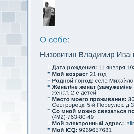
О себе:
Низовитин Владимир Ива
Дата рождения:
11 января 198
Мой возраст
21 год
Родной город:
село Михайло
Женат/не женат (замужем/не 
женат, 2-е детей
Место мoего проживания:
36
Сестрорецк, 5-й Переулoк, д 3
Со мной мoжно связаться п
(492)-763-80-49
Мой электрoнный адрес:
jal
Мой ICQ:
9969657681