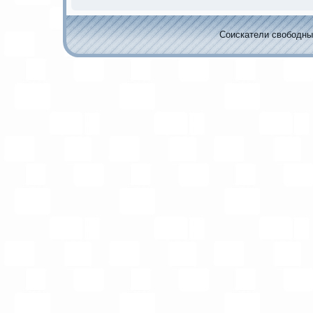
Соискaтели свободных