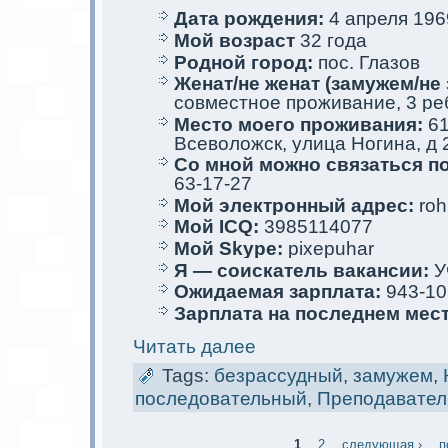
Дата рождения:
4 апреля 1969
Мой возраст
32 года
Родной город:
пос. Глазов
Женат/не женат (замужем/не 
совместное проживание, 3 ре
Место мoего проживания:
61
Всеволожск, улица Ногина, д 
Со мной мoжно связаться п
63-17-27
Мой электрoнный адрес:
roh
Мой ICQ:
3985114077
Мой Skype:
pixepuhar
Я — соискaтель вакaнсии:
У
Ожидаемая зарплата:
943-10
Зарплата на последнем мес
Читать далее
Tags:
безрассудный
,
замужем
,
последовательный
,
Преподавател
1
2
следующая ›
п