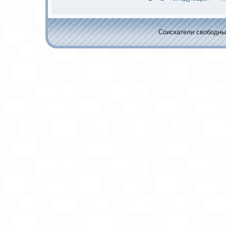
Соискaтели свободных