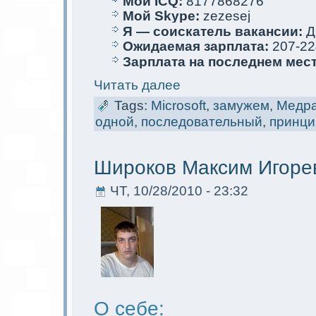
Мой ICQ:
8177868276
Мой Skype:
zezesej
Я — соискaтель вакaнсии:
Д
Ожидаемая зарплата:
207-22
Зарплата на последнем мес
Читать далее
Tags:
Microsoft
,
замужем
,
Медра
одной
,
последовательный
,
принци
Ширoков Максим Игоре
ЧТ, 10/28/2010 - 23:32
О себе: