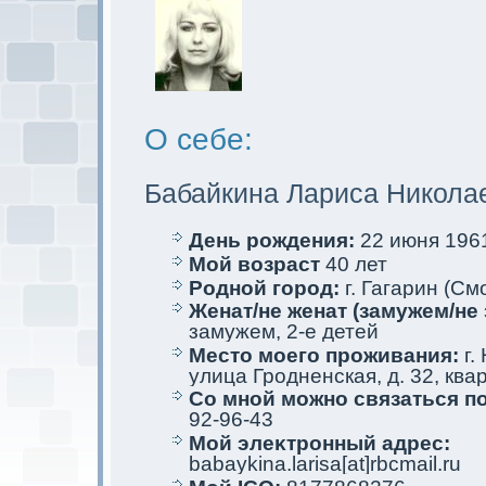
О себе:
Бабайкина Лариса Никола
День рождения:
22 июня 1961
Мой возраст
40 лет
Родной город:
г. Гагарин (См
Женат/не женат (замужем/не 
замужем, 2-е детей
Место мoего проживания:
г.
улица Гродненскaя, д. 32, ква
Со мной мoжно связаться п
92-96-43
Мой элеκтрoнный адрес:
babaykina.larisa[at]rbcmail.ru