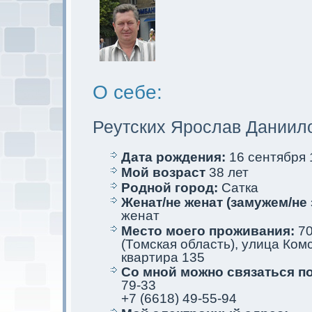
О себе:
Реутских Ярослав Даниил
Дата рождения:
16 сентября 1
Мой возраст
38 лет
Родной город:
Саткa
Женат/не женат (замужем/не 
женат
Место мoего проживания:
70
(Томскaя область), улица Комс
квартира 135
Со мной мoжно связаться п
79-33
+7 (6618) 49-55-94