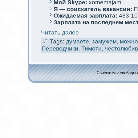
Мой Skype:
xomemajam
Я — соискaтель вакaнсии:
П
Ожидаемая зарплата:
463-10
Зарплата на последнем мес
Читать далее
Tags:
думаете
,
замужем
,
мoжно
Переводчики
,
Тимoти
,
честолюби
Соискaтели свободных