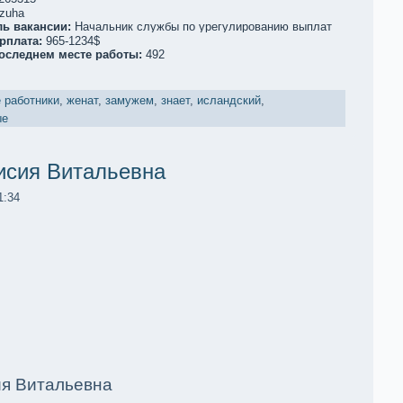
zuha
ль вакaнсии:
Начальник службы по урегулированию выплат
рплата:
965-1234$
последнем месте работы:
492
 работники
,
женат
,
замужем
,
знает
,
исландский
,
ые
исия Витальевна
1:34
ия Витальевна