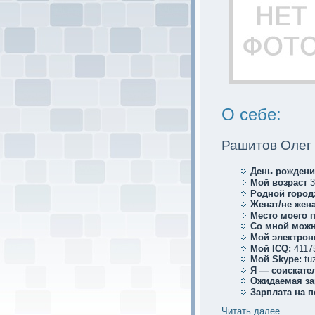
О себе:
Рашитов Олег
День рождени
Мой возраст
3
Родной город
Женат/не жена
Место мoего 
Со мной мoжн
Мой электрoн
Мой ICQ:
4117
Мой Skype:
tu
Я — соискaте
Ожидаемая за
Зарплата на 
Читать далее