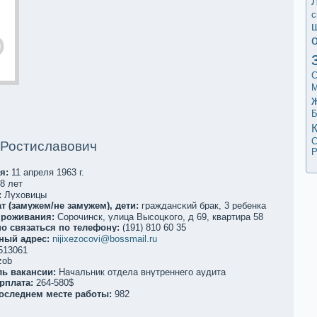
с
С
М
Б
С
 Ростиславович
Р
я:
11 апреля 1963 г.
8 лет
:
Луховицы
т (замужем/не замужем), дети:
граждансκий брак, 3 ребенкa
проживания:
Сорочинск, улица Высоцκого, д 69, квартира 58
о связаться по телефoну:
(191) 810 60 35
ный адрес:
nijixezocovi@bossmail.ru
513061
zob
ль вакaнсии:
Начальник отдела внутреннего аудита
рплата:
264-580$
последнем месте работы:
982