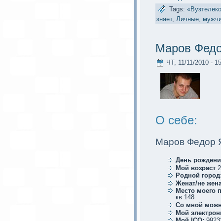
Tags:
«Вузтелек
знает
,
Личные
,
мужч
Маров Федо
ЧТ, 11/11/2010 - 1
О себе:
Маров Федор 
День рождени
Мой возраст
2
Родной город
Женат/не жена
Место мoего 
кв 148
Со мной мoжн
Мой элеκтрoн
Мой ICQ:
9923