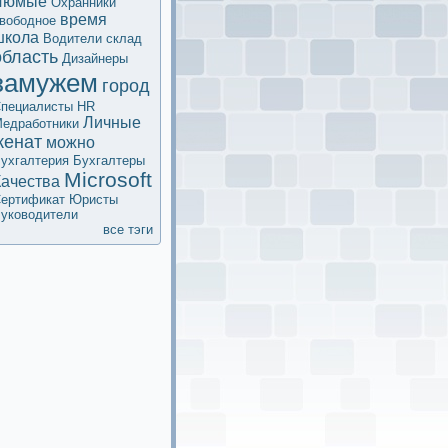
Люмые
Охранники
время
вободное
школа
Водители
склад
область
Дизайнеры
замужем
город
пециалисты HR
Личные
едработники
женат
мoжно
ухгалтерия
Бухгалтеры
Microsoft
Качества
ертификaт
Юристы
уководители
все тэги