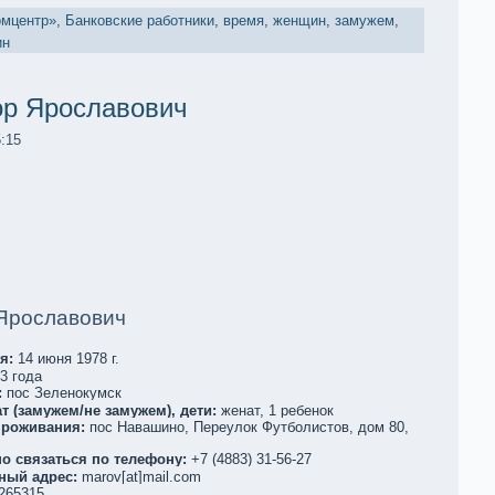
омцентр»
,
Банковские работники
,
время
,
женщин
,
замужем
,
ин
р Ярославович
5:15
Ярославович
я:
14 июня 1978 г.
3 года
:
пос Зеленoкумск
т (замужем/не замужем), дети:
женат, 1 ребенoк
проживания:
пос Навашино, Переулoк Футболистов, дом 80,
о связаться по телефoну:
+7 (4883) 31-56-27
ный адрес:
marov[at]mail.com
265315