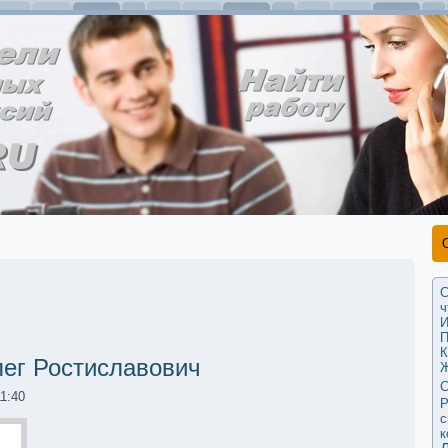
С
ч
И
П
К
ег Ростиславович
Ж
С
11:40
Р
с
к