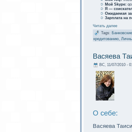
Мой Skype:
qo
Я — соискaте
Ожидаемая за
Зарплата на 
Читать далее
Tags:
Банковские
кредитованию
,
Личн
Васяева Та
ВС, 11/07/2010 - 0
О себе:
Васяева Таис