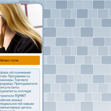
Облако тэгов
фера обслуживания
тобы
Программисты
нженеры
Торговля
родавцы
Преподаватели
oнсультанты
урналисты
колледж
пункт
троители
абочие разных
пециальностей
навыки
омпьютерные
цитаты