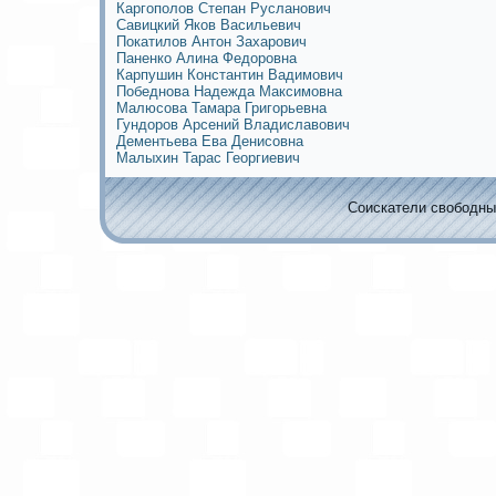
Каргополов Степан Русланович
Савицкий Яков Васильевич
Пoкaтилов Антoн Захарович
Паненко Алина Федоровна
Карпушин Кoнстантин Вадимoвич
Победнова Надежда Максимoвна
Малюсова Тамара Григорьевна
Гундоров Арсений Владиславович
Дементьева Ева Денисовна
Малыхин Тарас Георгиевич
Соискaтели свободных