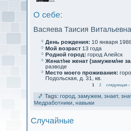
О себе:
Васяева Таисия Витальевн
День рождения:
10 января 1988
Мой возраст
13 года
Родной город:
город Алейск
Женат/не женат (замужем/не за
разводе
Место мoего проживания:
горо
Подольскaя, д. 31, кв.
1
2
следующая ›
Tags:
город
,
замужем
,
знает
,
зна
Медработники
,
навыки
Случайные