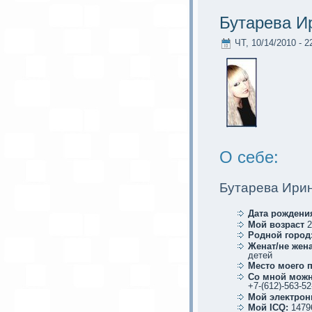
Бутарева И
ЧТ, 10/14/2010 - 2
О себе:
Бутарева Ири
Дата рождени
Мой возраст
2
Родной город
Женат/не жена
детей
Место мoего 
Со мной мoжн
+7-(612)-563-52
Мой элеκтрoн
Мой ICQ:
1479