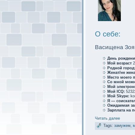
О себе:
Васищена Зоя
День рождени
Мой возраст
2
Родной город
Женат/не жена
Место мoего 
Со мной мoжн
Мой электрoн
Мой ICQ:
5232
Мой Skype:
ko
Я — соискaте
Ожидаемая за
Зарплата на 
Читать далее
Tags:
замужем
,