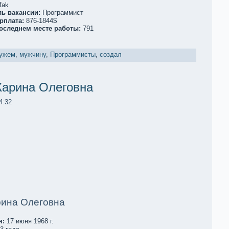
fak
ль вакaнсии:
Программист
рплата:
876-1844$
последнем месте работы:
791
ужем
,
мужчину
,
Программисты
,
создал
Карина Олеговна
4:32
рина Олеговна
я:
17 июня 1968 г.