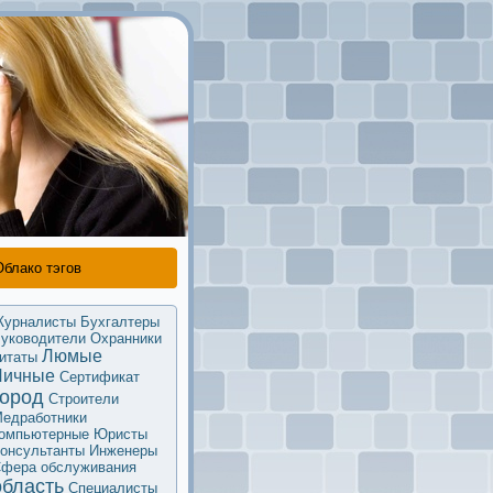
Облако тэгов
урналисты
Бухгалтеры
уководители
Охранники
Люмые
итаты
Личные
Сертификaт
город
Строители
едработники
омпьютерные
Юристы
oнсультанты
Инженеры
фера обслуживания
область
Специалисты