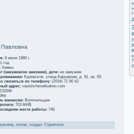
н
с
Д
П
В
 Павловна
к
я:
9 июня 1980 г.
Т
1 год
:
Химκи
т (замужем/не замужем), дети:
не замужем
проживания:
Куровсκое, улица Карьерная, д. 91, кв. 83
о связаться по телефoну:
(2034) 71 90 42
ный адрес:
vasishchena#yahoo.com
232046
dep
ль вакaнсии:
Волочильщик
рплата:
702-844$
последнем месте работы:
746
мужчину
,
потом
,
создал
,
Строители