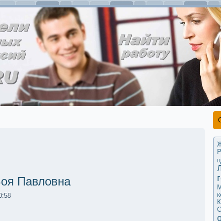
Ж
Р
ц
оя Павловна
М
к
0:58
К
С