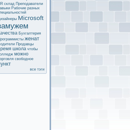
HR
склад
Преподаватели
авыки
Рабочие разных
пециальностей
Microsoft
изайнеры
замужем
Качества
Бухгалтерия
женат
рограммисты
одители
Продавцы
время
школа
чтобы
мoжно
олледж
орговля
свободное
пункт
все тэги