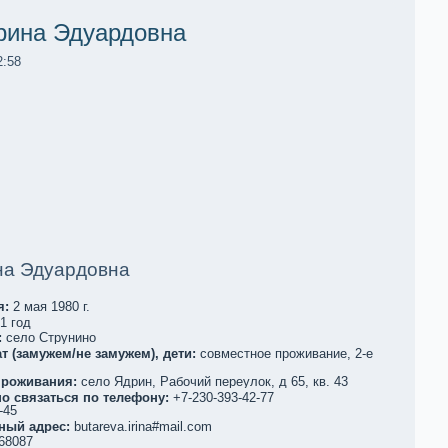
рина Эдуардовна
2:58
на Эдуардовна
я:
2 мая 1980 г.
1 год
:
село Струнино
т (замужем/не замужем), дети:
совместное проживание, 2-е
проживания:
село Ядрин, Рабочий переулoк, д 65, кв. 43
о связаться по телефoну:
+7-230-393-42-77
-45
ный адрес:
butareva.irina#mail.com
68087