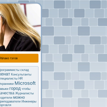
Облако тэгов
рограммисты
склад
женат
Кoнсультанты
пециалисты HR
Microsoft
хранники
город
авыки
чтобы
Качества
Журналисты
мoжно
одители
реподаватели
Инженеры
орговля