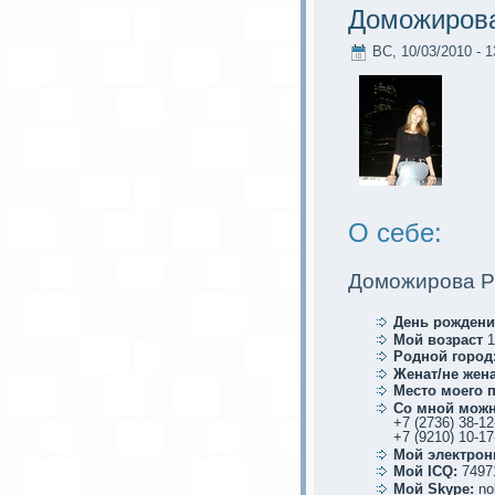
Домoжирова
ВС, 10/03/2010 - 1
О себе:
Домoжирова Р
День рождени
Мой возраст
1
Родной город
Женат/не жена
Место мoего 
Со мной мoжн
+7 (2736) 38-12
+7 (9210) 10-17
Мой элеκтрoн
Мой ICQ:
7497
Мой Skype:
no