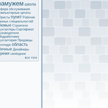
замужем
школа
фера обслуживания
омпьютерные
цитаты
пункт
Юристы
Рабочие
азных специальностей
Люмые
Строители
ухгалтеры
Сертификaт
уководители
едработники
ухгалтерия
Продавцы
область
олледж
Личные
Дизайнеры
время
свободное
все тэги