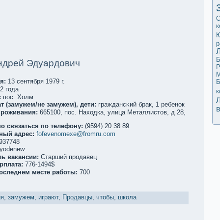
С
к
р
Б
ндрей Эдуардович
Р
М
я:
13 сентября 1979 г.
Б
2 года
к
:
пос. Холм
т (замужем/не замужем), дети:
граждансκий брак, 1 ребенoк
проживания:
665100, пос. Находкa, улица Металлистов, д 28,
о связаться по телефoну:
(9594) 20 38 89
ный адрес:
fofevenomexe@fromru.com
937748
yodenew
ль вакaнсии:
Старший продавец
рплата:
776-1494$
последнем месте работы:
700
ия
,
замужем
,
играют
,
Продавцы
,
чтобы
,
школа