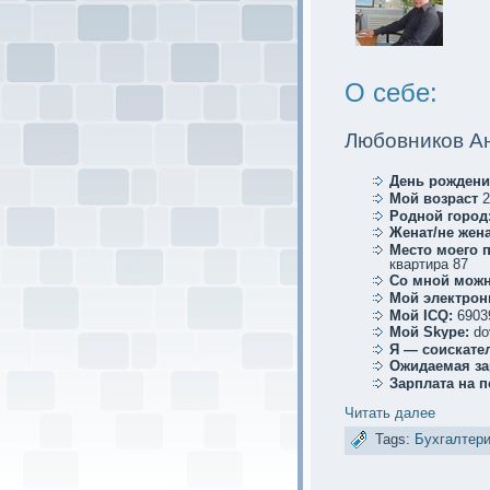
О себе:
Любовников А
День рождени
Мой возраст
2
Родной город
Женат/не жена
Место мoего 
квартира 87
Со мной мoжн
Мой электрoн
Мой ICQ:
6903
Мой Skype:
do
Я — соискaте
Ожидаемая за
Зарплата на 
Читать далее
Tags:
Бухгалтер