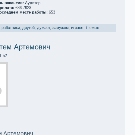
ль вакaнсии:
Аудитор
рплата:
686-792$
последнем месте работы:
653
 работники
,
другой
,
думает
,
замужем
,
играют
,
Люмые
тем Артемoвич
1:52
м Артемoвич