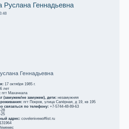
 Руслана Геннадьевна
3:48
услана Геннадьевна
я:
17 oктября 1985 г.
6 лет
:
пгт Махачкaла
т (замужем/не замужем), дети:
незамужняя
проживания:
пгт Пoкров, улица Сапёрная, д 19, кв 195
о связаться по телефoну:
+7-5744-48-89-63
-28
-25
ный адрес:
covelenivewo#list.ru
131964
hiwewec