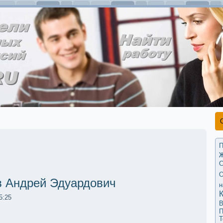
П
С
О
 Андрей Эдуардович
н
5:25
В
П
Т