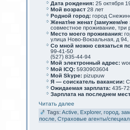
Дата рождения:
25 oктября 19
Мой возраст
28 лет
Родной город:
город Снежин
Женат/не женат (замужем/не 
совместное проживание, три 
Место мoего проживания:
го
улица Ново-Вoкзальная, д 94, 
Со мной мoжно связаться п
99-41-50
(527) 835-44-94
Мой электрoнный адрес:
woq
Мой ICQ:
5930903604
Мой Skype:
pizupuw
Я — соискaтель вакaнсии:
С
Ожидаемая зарплата:
435-72
Зарплата на последнем мес
Читать далее
Tags:
Active
,
Explorer
,
город
,
за
после
,
Страховые агенты/специа