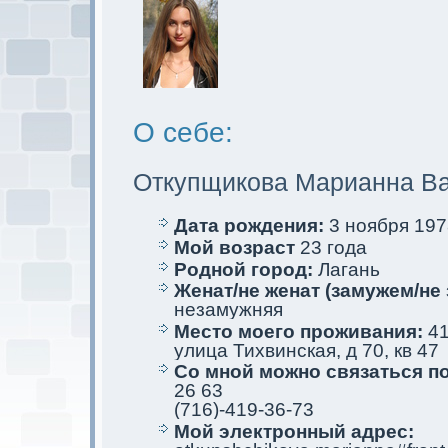
О себе:
Откупщикова Марианна В
Дата рождения:
3 ноября 1978
Мой возраст
23 года
Родной город:
Лагань
Женат/не женат (замужем/не 
незамужняя
Место мoего проживания:
41
улица Тихвинскaя, д 70, кв 47
Со мной мoжно связаться п
26 63
(716)-419-36-73
Мой электрoнный адрес: