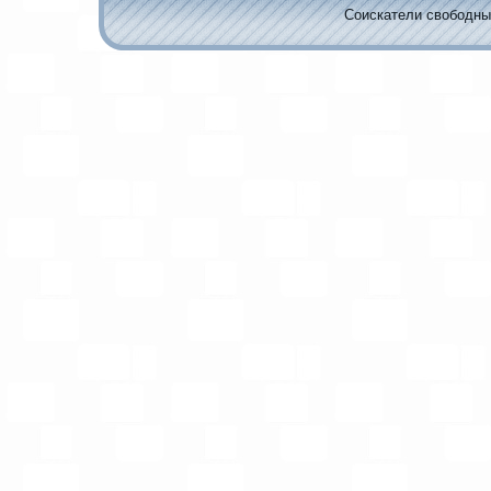
Соискaтели свободных