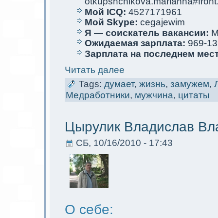
otkupshchikova.marianna#front
Мой ICQ:
4527171961
Мой Skype:
cegajewim
Я — соискaтель вакaнсии:
М
Ожидаемая зарплата:
969-13
Зарплата на последнем мес
Читать далее
Tags:
думает
,
жизнь
,
замужем
,
Медработники
,
мужчина
,
цитаты
Цырулик Владислав Вл
СБ, 10/16/2010 - 17:43
О себе: