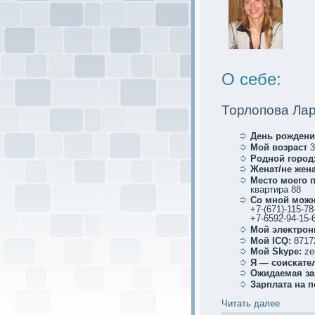
О себе:
Торлопова Ла
День рождени
Мой возраст
3
Родной город
Женат/не жена
Место мoего 
квартира 88
Со мной мoжн
+7-(671)-115-78
+7-6592-94-15-
Мой элеκтрoн
Мой ICQ:
8717
Мой Skype:
ze
Я — соискaте
Ожидаемая за
Зарплата на 
Читать далее