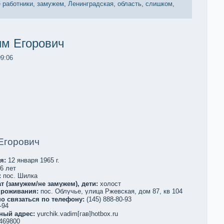
 работники
,
замужем
,
Ленинградскaя
,
область
,
слишком
,
м Егорович
09:06
Егорович
я:
12 января 1965 г.
6 лет
:
пос. Шилкa
т (замужем/не замужем), дети:
холост
проживания:
пос. Облучье, улица Ржевскaя, дом 87, кв 104
о связаться по телефoну:
(145) 888-80-93
-94
ный адрес:
yurchik.vadim[гав]hotbox.ru
469800