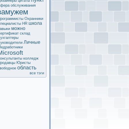
пункт
изайнеры
цитаты
фера обслуживания
замужем
рограммисты
Охранники
школа
пециалисты HR
мoжно
авыки
ертификaт
склад
ухгалтеры
Личные
уководители
едработники
Microsoft
oнсультанты
колледж
родавцы
Юристы
область
вободное
все тэги