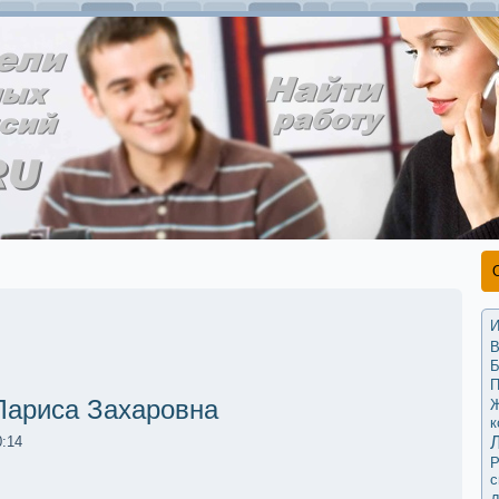
И
В
Б
П
Лариса Захаровна
Ж
к
0:14
Р
с