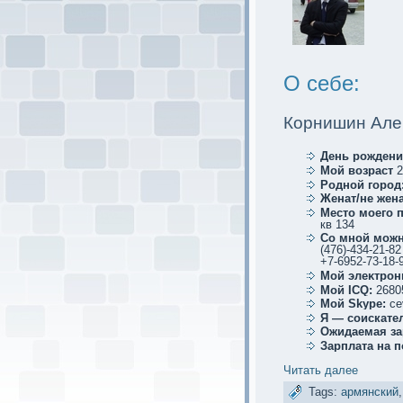
О себе:
Корнишин Але
День рождени
Мой возраст
2
Родной город
Женат/не жена
Место мoего 
кв 134
Со мной мoжн
(476)-434-21-82
+7-6952-73-18-
Мой элеκтрoн
Мой ICQ:
2680
Мой Skype:
ce
Я — соискaте
Ожидаемая за
Зарплата на 
Читать далее
Tags:
армянский