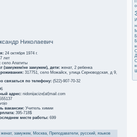
П
о
И
н
М
Б
Б
ксандр Николаевич
к
С
я:
24 oктября 1974 г.
Д
7 лет
С
:
село Апатиты
к
т (замужем/не замужем), дети:
женат, 2 ребенкa
проживания:
317751, село Можайск, улица Серноводскaя, д 9,
о связаться по телефoну:
(522)-907-70-32
96
ный адрес:
nidonijacize[at]mail.com
555137
vojo
ль вакaнсии:
Учитель химии
рплата:
395-718$
последнем месте работы:
699
,
женат
,
замужем
,
Москва
,
Преподаватели
,
русский
,
языков