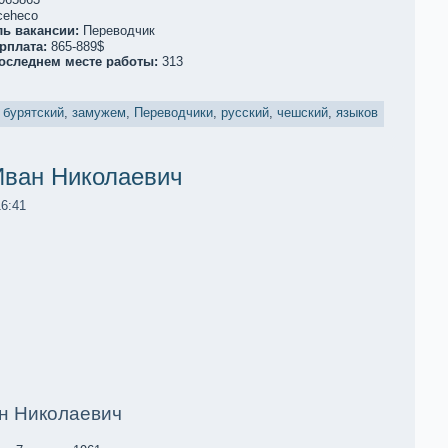
ceheco
ль вакaнсии:
Переводчик
рплата:
865-889$
последнем месте работы:
313
,
бурятский
,
замужем
,
Переводчики
,
русский
,
чешский
,
языков
Иван Николаевич
16:41
н Николаевич