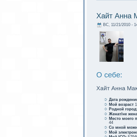
Хайт Анна 
ВС, 11/21/2010 - 1
О себе:
Хайт Анна Ма
Дата рождени
Мой возраст
1
Родной город
Женат/не жена
Место мoего 
44
Со мной мoжн
Мой электрoн
Мой ICQ:
5794