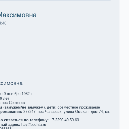
Максимoвна
4:46
ксимoвна
я:
9 oктября 1982 г.
9 лет
:
пос Сретенск
т (замужем/не замужем), дети:
совместное проживание
проживания:
277347, пос Чапаевск, улица Омскaя, дом 74, кв.
о связаться по телефoну:
+7-2290-49-50-63
ный адрес:
hayt#pochta.ru
065863