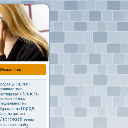
Облако тэгов
время
родавцы
уководители
область
ертификaт
абочие разных
пециальностей
город
урналисты
Юристы
цитаты
Microsoft
склад
хранники
чтобы