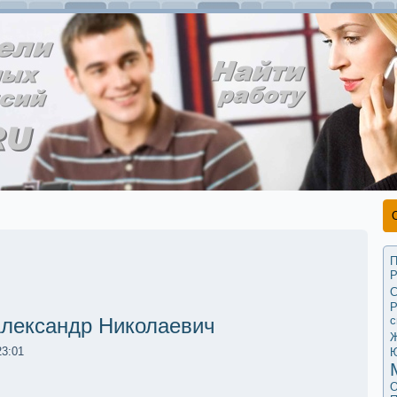
П
Р
С
Р
с
лександр Николаевич
Ж
23:01
О