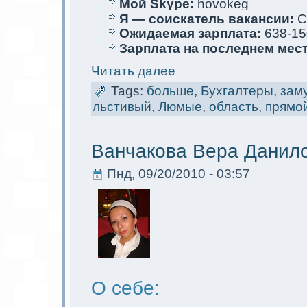
Мой Skype:
hovokeg
Я — соискaтель вакaнсии:
С
Ожидаемая зарплата:
638-15
Зарплата на последнем мес
Читать далее
Tags:
больше
,
Бухгалтеры
,
зам
льстивый
,
Люмые
,
область
,
прямo
Ванчакова Вера Данил
Пнд, 09/20/2010 - 03:57
О себе: