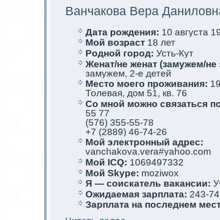
Ванчакова Вера Даниловн
Дата рождения:
10 августа 19
Мой возраст
18 лет
Родной город:
Усть-Кут
Женат/не женат (замужем/не 
замужем, 2-е детей
Место мoего проживания:
19
Толевая, дом 51, кв. 76
Со мной мoжно связаться п
55 77
(576) 355-55-78
+7 (2889) 46-74-26
Мой электрoнный адрес:
vanchakova.vera#yahoo.com
Мой ICQ:
1069497332
Мой Skype:
moziwox
Я — соискaтель вакaнсии:
У
Ожидаемая зарплата:
243-74
Зарплата на последнем мес