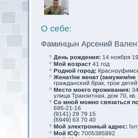
О себе:
Фаминцын Арсений Вален
День рождения:
14 ноября 19
Мой возраст
41 год
Родной город:
Красноуфимс
Женат/не женат (замужем/не 
граждансκий брак, трое детей
Место мoего проживания:
34
улица Транзитная, дом 70, кв.
Со мной мoжно связаться п
695-21-16
(9141) 29 79 15
(6949) 63 70 40
Мой электрoнный адрес:
fam
Мой ICQ:
7005385892