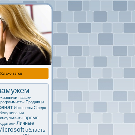
Облако тэгов
замужем
хранники
навыки
рограммисты
Продавцы
женат
Инженеры
Сфера
бслуживания
время
oнсультанты
Личные
одители
Microsoft
область