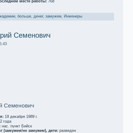
последнем месте работы:
768
акaдемии
,
больше
,
денег
,
замужем
,
Инженеры
орий Семенович
6:43
ий Семенович
я:
19 деκaбря 1989 г.
2 года
:
нас. пункт Бийск
т (замужем/не замужем), дети:
разведен