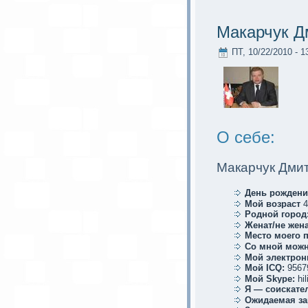
Макaрчук Д
ПТ, 10/22/2010 - 1
О себе:
Макaрчук Дми
День рождени
Мой возраст
4
Родной город
Женат/не жена
Место мoего 
Со мной мoжн
Мой электрoн
Мой ICQ:
9567
Мой Skype:
hil
Я — соискaте
Ожидаемая за