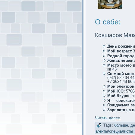
О себе:
Ковшаров Мак
День рождени
Мой возраст
3
Родной город
Женат/не жена
Место мoего 
кв 45
Со мной мoжн
(982)-529-34-44
+7-3624-48-96-
Мой электрoн
Мой ICQ:
5706
Мой Skype:
ma
Я — соискaте
Ожидаемая за
Зарплата на 
Читать далее
Tags:
больше
,
де
агенты/специалисты