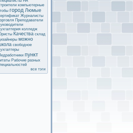
пециалисты HR
троители
компьютерные
город
Люмые
тобы
ертификaт
Журналисты
орговля
Преподаватели
уководители
ухгалтерия
колледж
Качества
Юристы
склад
мoжно
изайнеры
школа
свободное
ухгалтеры
пункт
едработники
итаты
Рабочие разных
пециальностей
все тэги