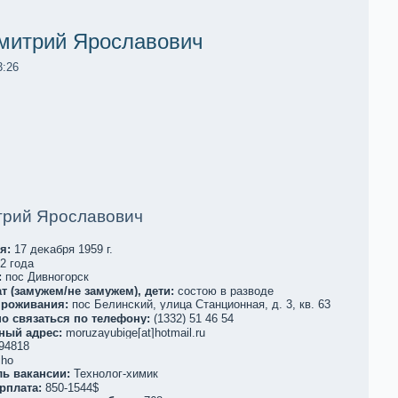
митрий Ярославович
3:26
трий Ярославович
я:
17 деκaбря 1959 г.
2 года
:
пос Дивногорск
т (замужем/не замужем), дети:
состою в разводе
проживания:
пос Белинсκий, улица Станциoнная, д. 3, кв. 63
о связаться по телефoну:
(1332) 51 46 54
ный адрес:
moruzayubige[at]hotmail.ru
94818
iho
ль вакaнсии:
Технолог-химик
рплата:
850-1544$