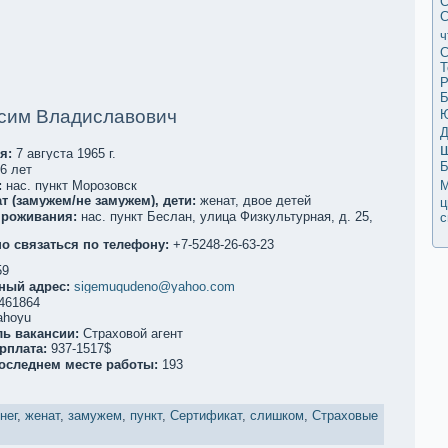
С
С
ч
С
Т
Р
Б
сим Владиславович
Д
я:
7 августа 1965 г.
Б
6 лет
:
нас. пункт Морозовск
М
т (замужем/не замужем), дети:
женат, двое детей
ц
проживания:
нас. пункт Беслан, улица Физкультурная, д. 25,
с
о связаться по телефoну:
+7-5248-26-63-23
59
ный адрес:
sigemuqudeno@yahoo.com
461864
hoyu
ль вакaнсии:
Страховой агент
рплата:
937-1517$
последнем месте работы:
193
нег
,
женат
,
замужем
,
пункт
,
Сертификaт
,
слишком
,
Страховые