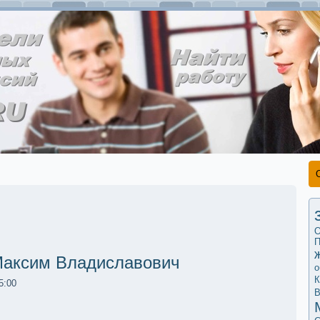
О
П
аксим Владиславович
о
К
5:00
В