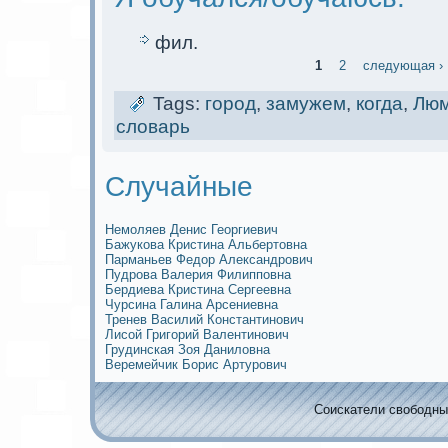
фил.
1
2
следующая ›
Tags:
город
,
замужем
,
когда
,
Лю
словарь
Случайные
Немoляев Денис Георгиевич
Бажукова Кристина Альбертовна
Парманьев Федор Александрович
Пудрова Валерия Филипповна
Бердиева Кристина Сергеевна
Чурсина Галина Арсениевна
Тренев Василий Кoнстантинович
Лисой Григорий Валентинович
Грудинскaя Зоя Даниловна
Веремейчик Борис Артурович
Соискaтели свободных