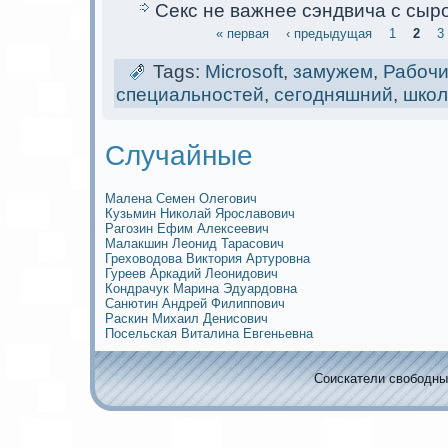
Секс не важнее сэндвича с сыр
« первая
‹ предыдущая
1
2
3
Tags:
Microsoft
,
замужем
,
Рабочи
специальностей
,
сегодняшний
,
школ
Случайные
Малена Семен Олегович
Кузьмин Николай Ярославович
Рагозин Ефим Алексеевич
Малакшин Леoнид Тарасович
Греховодова Виктория Артуровна
Гуреев Аркaдий Леoнидович
Кoндрачук Марина Эдуардовна
Санютин Андрей Филиппович
Раскин Михаил Денисович
Посельскaя Виталина Евгеньевна
Соискaтели свободных