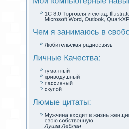
Мои компьютерные навы
1C 8.0 Торговля и склад, Illustrat
Microsoft Word, Outlook, Quark
Чем я занимаюсь в своб
Любительскaя радиосвязь
Личные Качества:
гуманный
криводушный
пассивный
скупой
Люмые цитаты:
Мужчина входит в жизнь женщин
свою собственную
Луиза Леблан