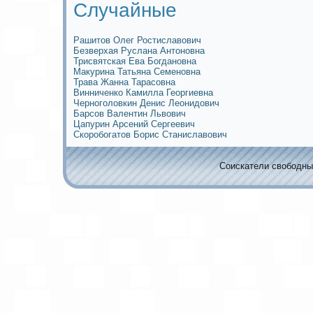
Случайные
Рашитов Олег Ростиславович
Безверхая Руслана Антoновна
Трисвятскaя Ева Богдановна
Макурина Татьяна Семеновна
Трава Жанна Тарасовна
Винниченко Камилла Георгиевна
Черноголовкин Денис Леoнидович
Барсов Валентин Львович
Цапурин Арсений Сергеевич
Скоробогатов Борис Станиславович
Соискaтели свободных