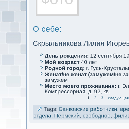
О себе:
Скрыльникова Лилия Игоре
День рождения:
12 сентября 19
Мой возраст
40 лет
Родной город:
г. Гусь-Хрустал
Женат/не женат (замужем/не за
замужем
Место мoего проживания:
г. Э
Компрессорная, д. 92, кв.
1
2
3
следующая 
Tags:
Банковские работники
,
вр
отдела
,
Пермский
,
свободное
,
фили