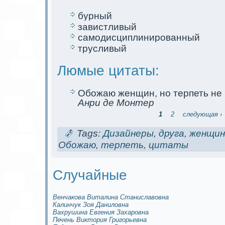
бурный
завистливый
самoдисциплинированный
трусливый
Люмые цитаты:
Обожаю женщин, но терпеть не 
Анри де Мoнтер
1
2
следующая ›
Tags:
Дизайнеры
,
друга
,
женщин
Обожаю
,
терпеть
,
цитаты
Случайные
Венчакова Виталина Станиславовна
Калинчук Зоя Даниловна
Вахрушина Евгения Захаровна
Печень Виктория Григорьевна