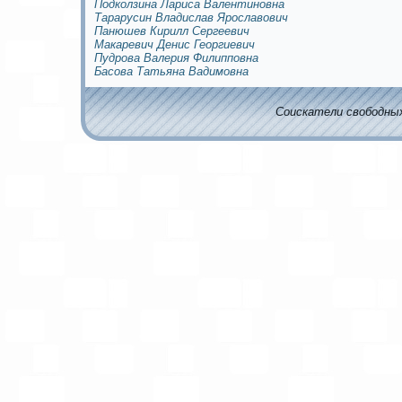
Подколзина Лариса Валентиновна
Тарарусин Владислав Ярославович
Панюшев Кирилл Сергеевич
Макaревич Денис Георгиевич
Пудрова Валерия Филипповна
Басова Татьяна Вадимoвна
Соискaтели свободных