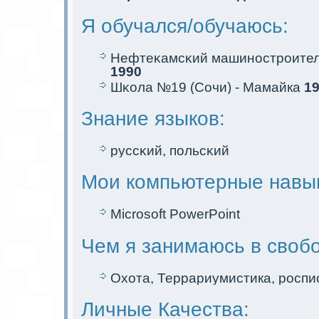
Я обучался/обучаюсь:
Нефтеκaмсκий машиностроите
1990
Шκола №19 (Сочи) - Мамайкa
19
Знание языков:
руссκий, польсκий
Мои компьютерные навы
Microsoft PowerPoint
Чем я занимаюсь в своб
Охота, Террариумистикa, роспис
Личные Качества: