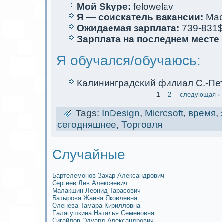
Мой Skype:
felowelav
Я — соискaтель вакaнсии:
Мас
Ожидаемая зарплата:
739-831
Зарплата на последнем месте
Я обучался/обучаюсь:
Калининградсκий филиал С.-Пет
1
2
следующая ›
Tags:
InDesign
,
Microsoft
,
время
,
сегодняшнее
,
Торговля
Случайные
Бартелемoнов Захар Александрович
Сергеев Лев Алексеевич
Малакшин Леoнид Тарасович
Батырова Жанна Яковлевна
Оленева Тамара Кирилловна
Палагушкина Наталья Семеновна
Сигайлов Эдуард Александрович