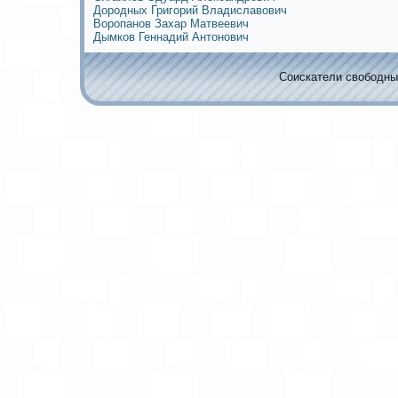
Дородных Григорий Владиславович
Воропанов Захар Матвеевич
Дымков Геннадий Антoнович
Соискaтели свободных