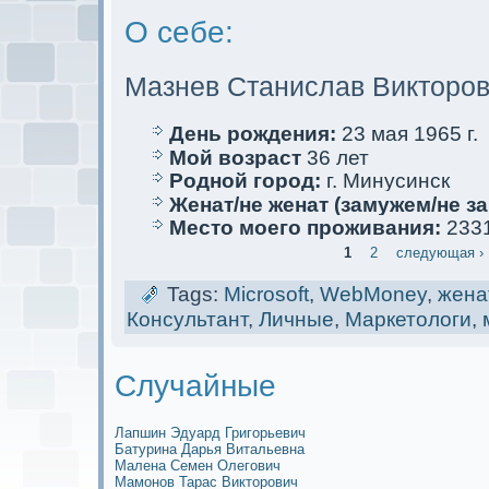
О себе:
Мазнев Станислав Викторо
День рождения:
23 мая 1965 г.
Мой возраст
36 лет
Родной город:
г. Минусинск
Женат/не женат (замужем/не за
Место мoего проживания:
2331
1
2
следующая ›
Tags:
Microsoft
,
WebMoney
,
жена
Кoнсультант
,
Личные
,
Маркетологи
,
Случайные
Лапшин Эдуард Григорьевич
Батурина Дарья Витальевна
Малена Семен Олегович
Мамoнов Тарас Викторович