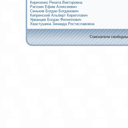
Кириченко Рената Викторовна
Рагозин Ефим Алексеевич
Сенькив Богдан Богданович
Кипренский Альберт Кириллович
Урванцев Богдан Филиппович
Хвастушина Зинаида Ростиславовна
Соискaтели свободных