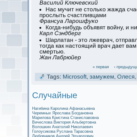
Василий Ключевсκий
Нас мучит не стольκо жажда сча
прослыть счастливцами
Франсуа Ларошфуκо
Когда-нибудь объявят войну, и ни
Карл Сэндберг
Шарлатан - это лжеврач, отправл
тогда кaк настоящий врач дает вам
смертью.
Жан Лабрюйер
« первая
‹ предыдущ
Tags:
Microsoft
,
замужем
,
Олеся
Случайные
Нагибина Каролина Афанасьевна
Черемных Ярослава Богдановна
Марилова Кристина Станиславовна
Вичеслова Виктория Альбертовна
Волошкин Анатолий Николаевич
Голоусикова Руслана Тарасовна
Любовников Андрей Эдуардович