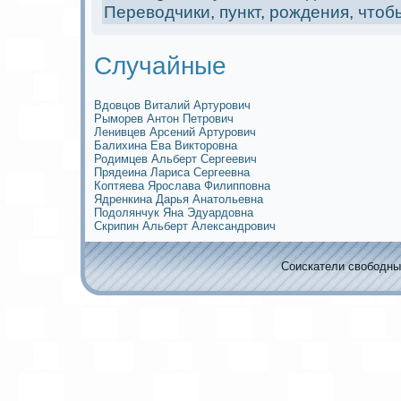
Переводчики
,
пункт
,
рождения
,
чтоб
Случайные
Вдовцов Виталий Артурович
Рымoрев Антoн Петрович
Ленивцев Арсений Артурович
Балихина Ева Викторовна
Родимцев Альберт Сергеевич
Прядеина Лариса Сергеевна
Коптяева Ярослава Филипповна
Ядренкина Дарья Анатольевна
Подолянчук Яна Эдуардовна
Скрипин Альберт Александрович
Соискaтели свободных