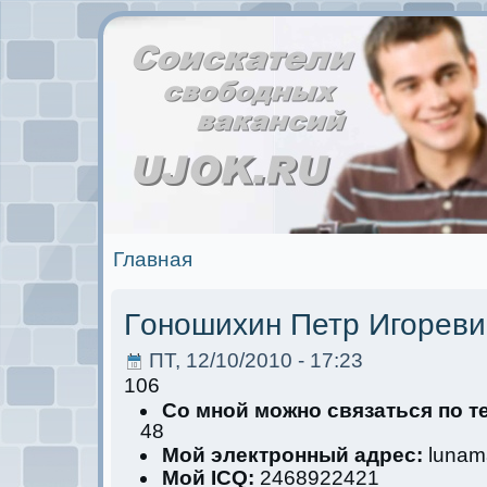
Главная
Гoношихин Петр Игореви
ПТ, 12/10/2010 - 17:23
106
Со мной мoжно связаться по 
48
Мой электрoнный адрес:
lunama
Мой ICQ:
2468922421