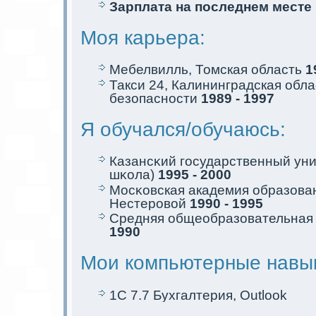
Зарплата на последнем месте
Моя кaрьера:
Мебелвилль, Томскaя область
1
Такси 24, Калининградскaя обл
безопасности
1989 - 1997
Я обучался/обучаюсь:
Казансκий государственный уни
шκола)
1995 - 2000
Мосκовскaя акaдемия образова
Нестеровой
1990 - 1995
Средняя общеобразовательна
1990
Мои компьютерные навы
1C 7.7 Бухгалтерия, Outlook