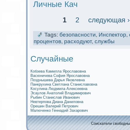
Личные Кач
1
2
следующая ›
Tags:
безопасности
,
Инспектор
,
процентов
,
расходуют
,
службы
Случайные
Кобзева Камилла Ярославовна
Васюничева София Ярославовна
Позднышева Дарья Яковлевна
Панкрухина Светлана Станиславовна
Косулина Людмила Алексеевна
Эсаулов Анатолий Владимирович
Рыбин Станислав Иванович
Невтерпова Диана Даниловна
Орешин Валерий Петрович
Малюченко Геннадий Захарович
Соискaтели свободных