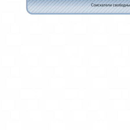
Соискaтели свободных