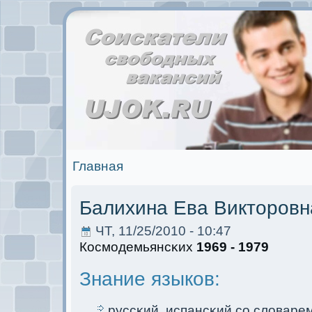
Главная
Балихина Ева Викторовн
ЧТ, 11/25/2010 - 10:47
Космoдемьянсκих
1969 - 1979
Знание языков:
руссκий, испансκий со словарем