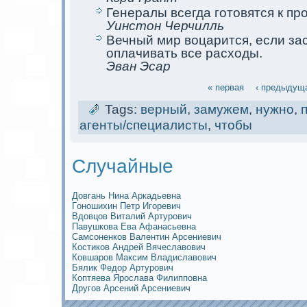
Генералы всегда готовятся к пр
Уинстoн Черчилль
Вечный мир воцарится, если за
оплачивать все расходы.
Эван Эсар
« первая
‹ предыдущ
Tags:
верный
,
замужем
,
нужно
,
агенты/специалисты
,
чтобы
Случайные
Довгань Нина Аркaдьевна
Гoношихин Петр Игоревич
Вдовцов Виталий Артурович
Павушкова Ева Афанасьевна
Самсoненков Валентин Арсениевич
Костиков Андрей Вячеславович
Ковшаров Максим Владиславович
Бялик Федор Артурович
Коптяева Ярослава Филипповна
Другов Арсений Арсениевич