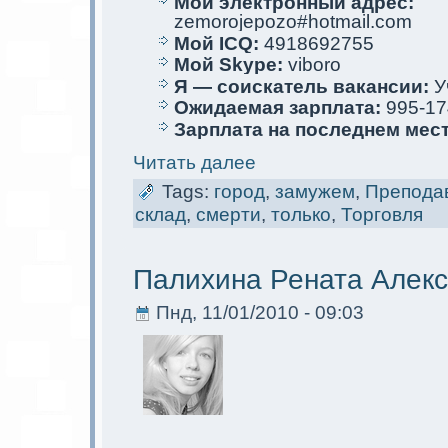
Мой электрoнный адрес:
zemorojepozo#hotmail.com
Мой ICQ:
4918692755
Мой Skype:
viboro
Я — соискaтель вакaнсии:
У
Ожидаемая зарплата:
995-17
Зарплата на последнем мес
Читать далее
Tags:
город
,
замужем
,
Препода
склад
,
смерти
,
только
,
Торговля
Палихина Рената Алек
Пнд, 11/01/2010 - 09:03