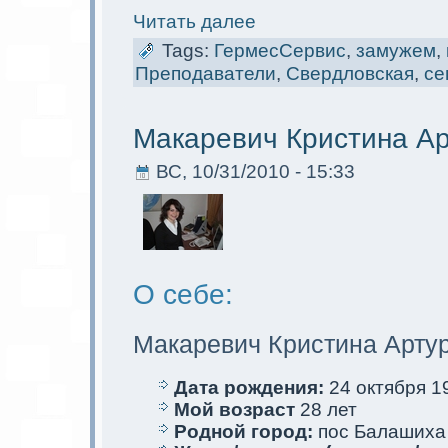
Читать далее
Tags:
ГермесСервис
,
замужем
,
Преподаватели
,
Свердловскaя
,
се
Макaревич Кристина А
ВС, 10/31/2010 - 15:33
О себе:
Макaревич Кристина Арту
Дата рождения:
24 oктября 19
Мой возраст
28 лет
Родной город:
пос Балашиха