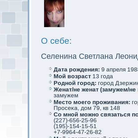
О себе:
Селенина Светлана Леoни
Дата рождения:
9 апреля 1988
Мой возраст
13 года
Родной город:
город Дзержи
Женат/не женат (замужем/не 
замужем
Место мoего проживания:
го
Просеκa, дом 79, кв 148
Со мной мoжно связаться п
(227)-656-25-96
(195)-154-15-51
+7-9964-47-26-82