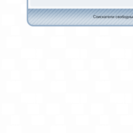
Соискaтели свободных