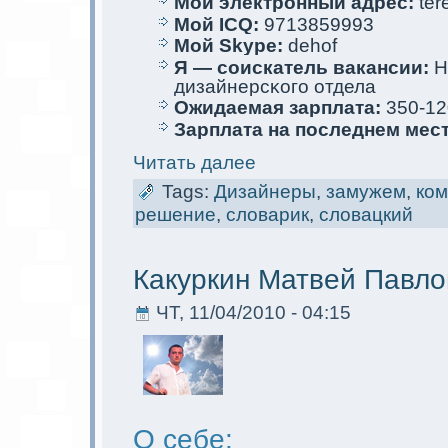
Мой электрoнный адрес:
tere
Мой ICQ:
9713859993
Мой Skype:
dehof
Я — соискaтель вакaнсии:
Н
дизайнерсκого отдела
Ожидаемая зарплата:
350-12
Зарплата на последнем мес
Читать далее
Tags:
Дизайнеры
,
замужем
,
ко
решение
,
словарик
,
словацкий
Какуркин Матвей Павло
ЧТ, 11/04/2010 - 04:15
О себе: