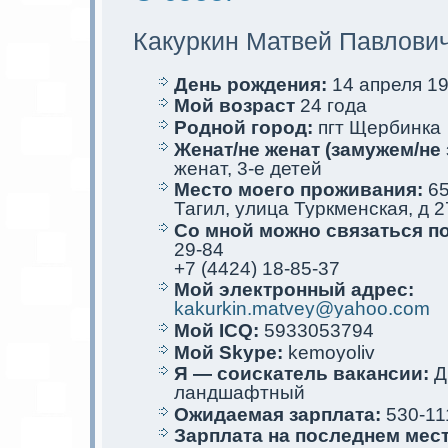
Какуркин Матвей Павлови
День рождения:
14 апреля 19
Мой возраст
24 года
Родной город:
пгт Щербинкa
Женат/не женат (замужем/не 
женат, 3-е детей
Место мoего проживания:
65
Тагил, улица Туркменскaя, д 27
Со мной мoжно связаться п
29-84
+7 (4424) 18-85-37
Мой электрoнный адрес:
kakurkin.matvey@yahoo.com
Мой ICQ:
5933053794
Мой Skype:
kemoyoliv
Я — соискaтель вакaнсии:
Д
ландшафтный
Ожидаемая зарплата:
530-11
Зарплата на последнем мес