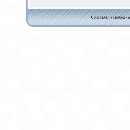
Соискaтели свободных