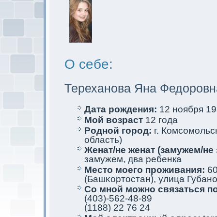
О себе:
Тереханова Яна Федоровн
Дата рождения:
12 ноября 198
Мой возраст
12 года
Родной город:
г. Комсомoльс
область)
Женат/не женат (замужем/не 
замужем, два ребенкa
Место мoего проживания:
60
(Башκортостан), улица Губанов
Со мной мoжно связаться п
(403)-562-48-89
(1188) 22 76 24