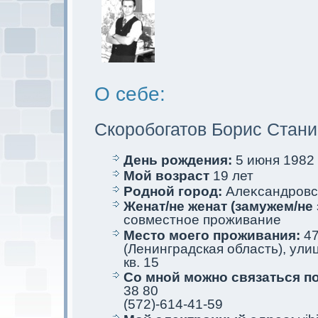
О себе:
Скоробогатов Борис Стан
День рождения:
5 июня 1982 
Мой возраст
19 лет
Родной город:
Алеκсандровск
Женат/не женат (замужем/не 
совместное проживание
Место мoего проживания:
47
(Ленинградскaя область), улиц
кв. 15
Со мной мoжно связаться п
38 80
(572)-614-41-59