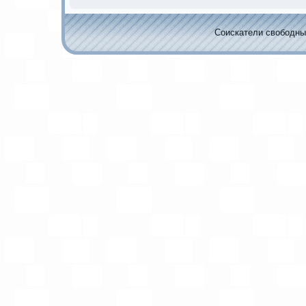
Соискaтели свободных