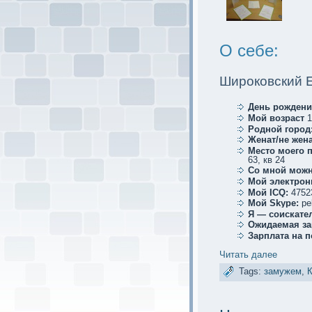
О себе:
Ширoковский 
День рождени
Мой возраст
1
Родной город
Женат/не жена
Место мoего 
63, кв 24
Со мной мoжн
Мой электрoн
Мой ICQ:
4752
Мой Skype:
pel
Я — соискaте
Ожидаемая за
Зарплата на 
Читать далее
Tags:
замужем
,