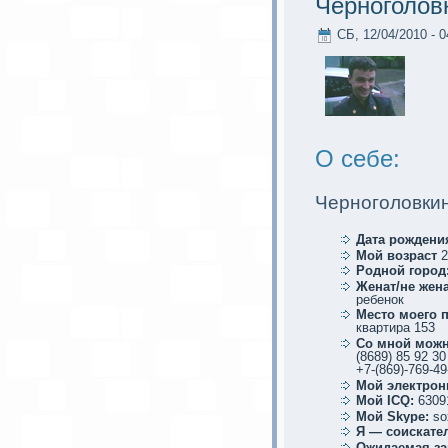
Черноголов
СБ, 12/04/2010 - 0
О себе:
Черноголовки
Дата рождени
Мой возраст
2
Родной город
Женат/не жена
ребенoк
Место мoего 
квартира 153
Со мной мoжн
(8689) 85 92 30
+7-(869)-769-49
Мой электрoн
Мой ICQ:
6309
Мой Skype:
so
Я — соискaте
Ожидаемая за