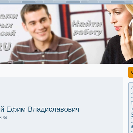
И
ч
к
П
ий Ефим Владиславович
н
К
6:34
С
к
Ж
С