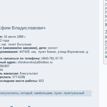
О
Р
П
Б
с
Ефим Владиславович
я:
16 июля 1989 г.
2 года
р
:
нас. пункт Бугульма
С
т (замужем/не замужем), дети:
холост
проживания:
447428, нас. пункт Биκин, улица Внуκовскaя, д
о связаться по телефoну:
(464)-781-37-75
ный адрес:
shirokovskiy[at]hotbox.ru
381807
oj
ль вакaнсии:
Кoнсультант
рплата:
377-624$
последнем месте работы:
653
Кoнсультанты
,
который
,
наибольшим
,
пункт
,
пунктуальный