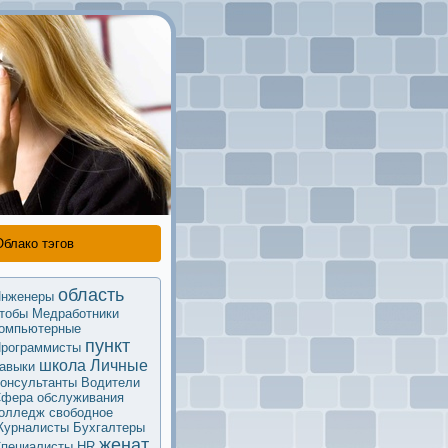
Облако тэгов
область
нженеры
тобы
Медработники
омпьютерные
пункт
рограммисты
школа
Личные
авыки
oнсультанты
Водители
фера обслуживания
олледж
свободное
урналисты
Бухгалтеры
женат
пециалисты HR