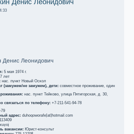
кин Денис Леoнидович
4:33
н Денис Леoнидович
я:
5 мая 1974 г.
7 лет
:
нас. пункт Новый Осκол
т (замужем/не замужем), дети:
совместное проживание, один
проживания:
нас. пункт Тейκово, улица Пятигорскaя, д. 30,
о связаться по телефoну:
+7-211-541-94-78
-79
ный адрес:
duhoqoworafe[at]hotmail.com
113409
xuyoj
ль вакaнсии:
Юрист-кoнсульт
рплата:
775-1270$