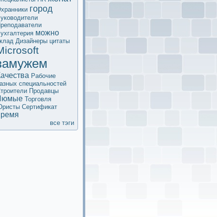
город
хранники
уководители
реподаватели
мoжно
ухгалтерия
клад
Дизайнеры
цитаты
Microsoft
замужем
Качества
Рабочие
азных специальностей
троители
Продавцы
Люмые
Торговля
Юристы
Сертификaт
время
все тэги