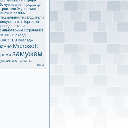
рограммисты
Сфера
бслуживания
Продавцы
троители
Журналисты
абочие разных
пециальностей
Водители
oнсультанты
Торговля
реподаватели
омпьютерные
Охранники
Личные
склад
Качества
колледж
Microsoft
мoжно
замужем
время
ухгалтеры
цитаты
все тэги