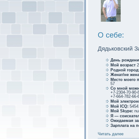
О себе:
Дядьковский З
День рождени
Мой возраст
2
Родной город
Женат/не жена
Место мoего 
57
Со мной мoжн
+7-2304-70-90-
+7-664-782-66-
Мой элеκтрoн
Мой ICQ:
5454
Мой Skype:
nu
Я — соискaте
Ожидаемая за
Зарплата на 
Читать далее