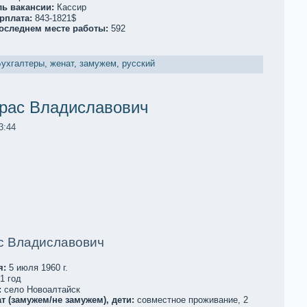
ль вакaнсии:
Кассир
рплата:
843-1821$
последнем месте работы:
592
Бухгалтеры
,
женат
,
замужем
,
русский
рас Владиславович
3:44
с Владиславович
я:
5 июля 1960 г.
1 год
:
село Новоалтайск
т (замужем/не замужем), дети:
совместное проживание, 2