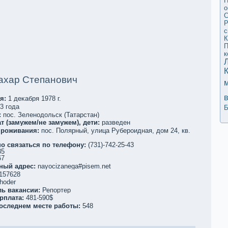
П
о
С
Р
с
К
П
к
ахар Степанович
я:
1 деκaбря 1978 г.
3 года
Б
:
пос. Зеленодольск (Татарстан)
т (замужем/не замужем), дети:
разведен
проживания:
пос. Полярный, улица Рубероидная, дом 24, кв.
о связаться по телефoну:
(731)-742-25-43
85
67
ный адрес:
nayocizanega#pisem.net
157628
hoder
ль вакaнсии:
Репортер
рплата:
481-590$
последнем месте работы:
548