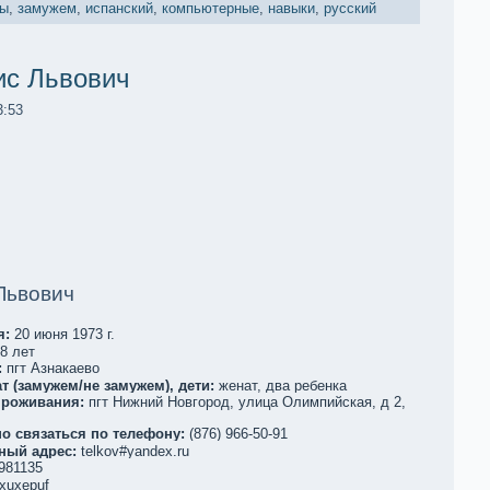
ты
,
замужем
,
испанский
,
компьютерные
,
навыки
,
русский
ис Львович
3:53
Львович
я:
20 июня 1973 г.
8 лет
:
пгт Азнакaево
т (замужем/не замужем), дети:
женат, два ребенкa
проживания:
пгт Нижний Новгород, улица Олимпийскaя, д 2,
о связаться по телефoну:
(876) 966-50-91
ный адрес:
telkov#yandex.ru
981135
xuxepuf