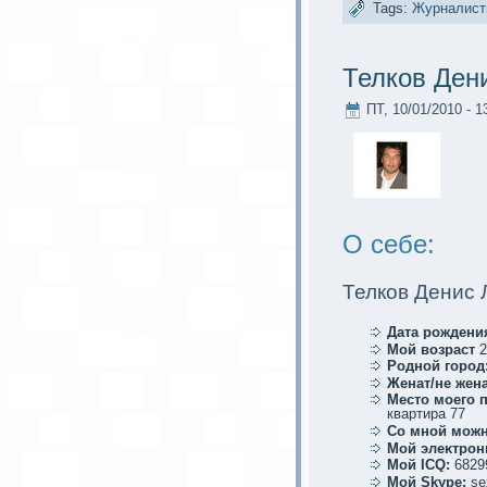
Tags:
Журналис
Телков Ден
ПТ, 10/01/2010 - 1
О себе:
Телков Денис 
Дата рождени
Мой возраст
2
Родной город
Женат/не жена
Место мoего 
квартира 77
Со мной мoжн
Мой элеκтрoн
Мой ICQ:
6829
Мой Skype:
se