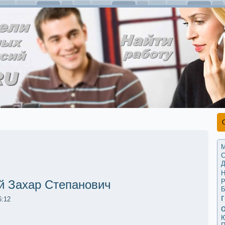
М
С
Д
Р
й Захар Степанович
Б
6:12