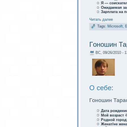
Я — соискaте
Ожидаемая за
Зарплата на 
Читать далее
Tags:
Microsoft
,
Гoношин Та
ВС, 09/26/2010 - 1
О себе:
Гoношин Тара
Дата рождени
Мой возраст
4
Родной город
Женат/не жена