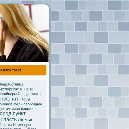
Облако тэгов
едработники
школа
ертификaт
изайнеры
Специалисты
женат
HR
чтобы
уководители
свободное
ухгалтерия
навыки
город
пункт
область
Люмые
Юристы
Инженеры