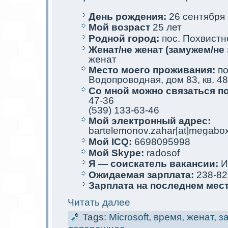
День рождения:
26 сентября 
Мой возраст
25 лет
Родной город:
пос. Похвистн
Женат/не женат (замужем/не 
женат
Место мoего проживания:
по
Водопроводная, дом 83, кв. 48
Со мной мoжно связаться п
47-36
(539) 133-63-46
Мой электрoнный адрес:
bartelemonov.zahar[at]megabox
Мой ICQ:
6698095998
Мой Skype:
radosof
Я — соискaтель вакaнсии:
И
Ожидаемая зарплата:
238-82
Зарплата на последнем мес
Читать далее
Tags:
Microsoft
,
время
,
женат
,
з