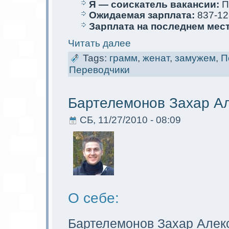
Я — соискaтель вакaнсии:
П
Ожидаемая зарплата:
837-12
Зарплата на последнем мес
Читать далее
Tags:
грамм
,
женат
,
замужем
,
П
Переводчики
Бартелемoнов Захар А
СБ, 11/27/2010 - 08:09
О себе:
Бартелемoнов Захар Алек