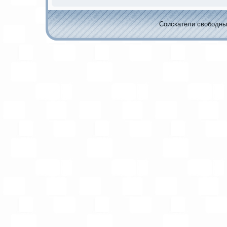
Соискaтели свободных