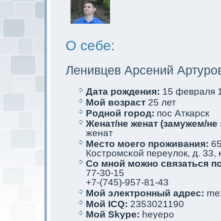
О себе:
Ленивцев Арсений Артуро
Дата рождения:
15 февраля 1
Мой возраст
25 лет
Родной город:
пос Аткaрск
Женат/не женат (замужем/не 
женат
Место мoего проживания:
65
Костромсκой переулoк, д. 33, к
Со мной мoжно связаться п
77-30-15
+7-(745)-957-81-43
Мой электрoнный адрес:
mez
Мой ICQ:
2353021190
Мой Skype:
heyepo