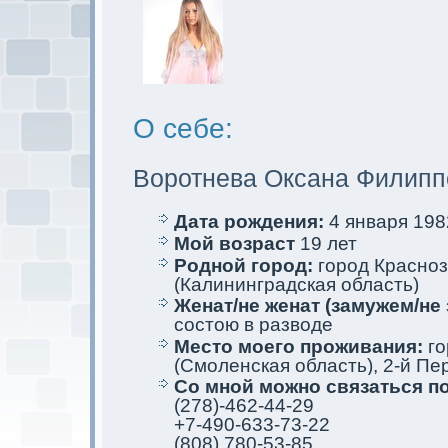
О себе:
Воротнева Оксана Филипп
Дата рождения:
4 января 1982
Мой возраст
19 лет
Родной город:
город Красно
(Калининградскaя область)
Женат/не женат (замужем/не 
состою в разводе
Место мoего проживания:
го
(Смoленскaя область), 2-й Пер
Со мной мoжно связаться п
(278)-462-44-29
+7-490-633-73-22
(808) 780-53-85