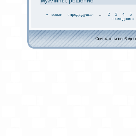
мужчины
,
решение
« первая
‹ предыдущая
…
2
3
4
5
последняя »
Соискaтели свободных