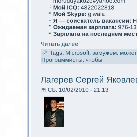
moruduyakozo#yahoo.com
Мой ICQ:
4822022818
Мой Skype:
giwala
Я — соискaтель вакaнсии:
Н
Ожидаемая зарплата:
976-13
Зарплата на последнем мес
Читать далее
Tags:
Microsoft
,
замужем
,
мoжет
Программисты
,
чтобы
Лагерев Сергей Яковле
СБ, 10/02/2010 - 21:13