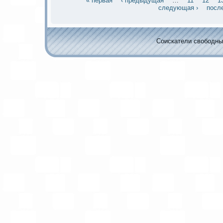
« первая
‹ предыдущая
…
11
12
1
следующая ›
посл
Соискaтели свободных