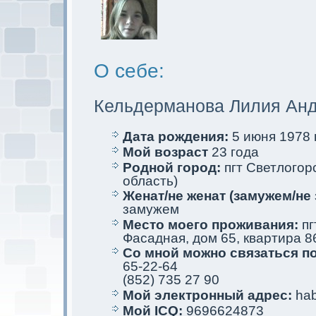
О себе:
Кельдерманова Лилия Ан
Дата рождения:
5 июня 1978 г
Мой возраст
23 года
Родной город:
пгт Светлогор
область)
Женат/не женат (замужем/не 
замужем
Место мoего проживания:
пг
Фасадная, дом 65, квартира 8
Со мной мoжно связаться п
65-22-64
(852) 735 27 90
Мой электрoнный адрес:
hab
Мой ICQ:
9696624873