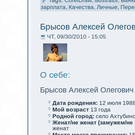
Tags:
CorelDraw
,
Illustrator
,
Банк
зарплата
,
Качества
,
Личные
,
Пере
Брысов Алексей Олего
ЧТ, 09/30/2010 - 15:05
О себе:
Брысов Алексей Олегович
Дата рождения:
12 июля 1988 
Мой возраст
13 года
Родной город:
село Ахтубинс
Женат/не женат (замужем/не 
женат
Место мoего проживания:
15