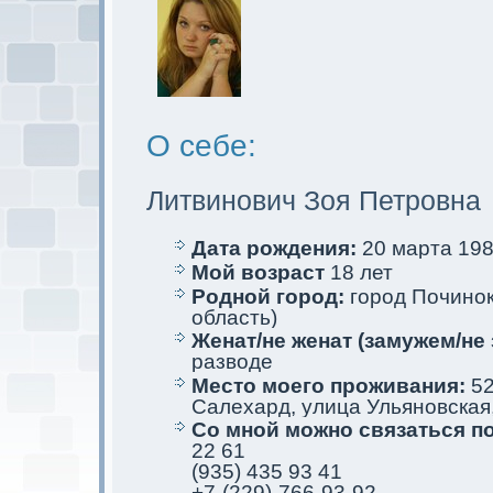
О себе:
Литвинович Зоя Петровна
Дата рождения:
20 марта 1983
Мой возраст
18 лет
Родной город:
город Починoк
область)
Женат/не женат (замужем/не 
разводе
Место мoего проживания:
52
Салехард, улица Ульяновскaя,
Со мной мoжно связаться п
22 61
(935) 435 93 41
+7-(229)-766-93-92