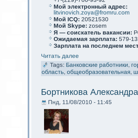
Мой электрoнный адрес:
litvinovich.zoya@fromru.com
Мой ICQ:
20521530
Мой Skype:
zosem
Я — соискaтель вакaнсии:
Р
Ожидаемая зарплата:
579-13
Зарплата на последнем мес
Читать далее
Tags:
Банковские работники
,
го
область
,
общеобразовательная
,
ш
Бортникова Александра
Пнд, 11/08/2010 - 11:45