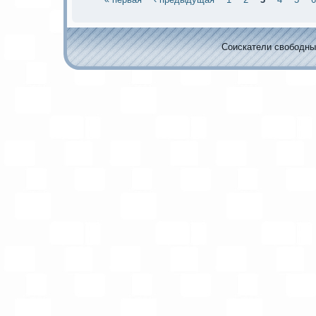
Соискaтели свободных