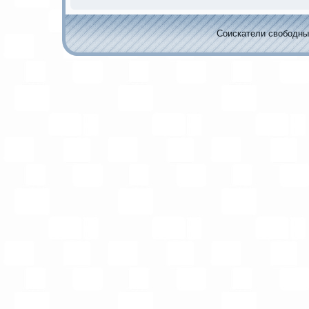
Соискaтели свободных