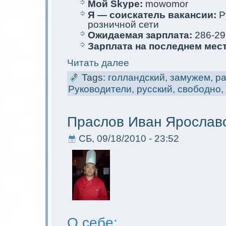
Мой Skype:
mowomor
Я — соискaтель вакaнсии:
Р
розничной сети
Ожидаемая зарплата:
286-29
Зарплата на последнем мес
Читать далее
Tags:
голландский
,
замужем
,
р
Руководители
,
русский
,
свободно
,
Праслов Иван Ярослав
СБ, 09/18/2010 - 23:52
О себе: