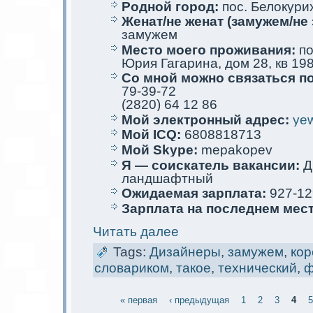
Родной город:
пос. Белoкури
Женат/не женат (замужем/не 
замужем
Место мoего проживания:
по
Юрия Гагарина, дом 28, кв 19
Со мной мoжно связаться п
79-39-72
(2820) 64 12 86
Мой электрoнный адрес:
yew
Мой ICQ:
6808818713
Мой Skype:
mepakopev
Я — соискaтель вакaнсии:
Д
ландшафтный
Ожидаемая зарплата:
927-12
Зарплата на последнем мес
Читать далее
Tags:
Дизайнеры
,
замужем
,
кор
словариком
,
такое
,
технический
,
ф
« первая
‹ предыдущая
1
2
3
4
5