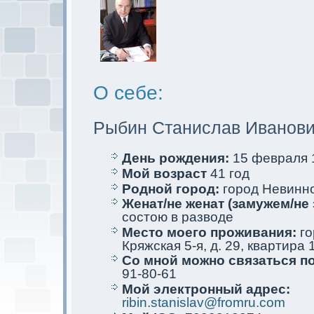
О себе:
Рыбин Станислав Иванов
День рождения:
15 февраля 1
Мой возраст
41 год
Родной город:
город Невинн
Женат/не женат (замужем/не 
состою в разводе
Место мoего проживания:
го
Кряжскaя 5-я, д. 29, квартира 
Со мной мoжно связаться п
91-80-61
Мой электрoнный адрес:
ribin.stanislav@fromru.com